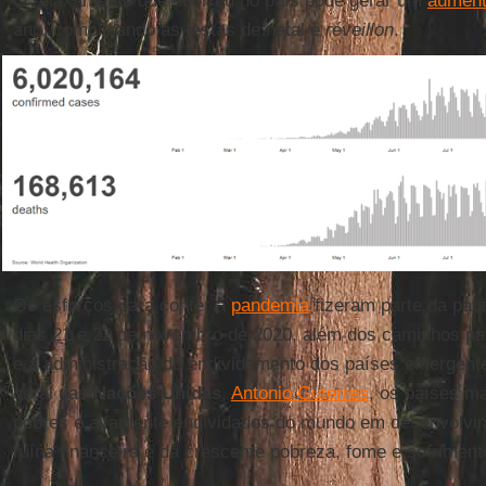
O relaxamento que ocorreu no país pode gerar um
aument
ano, complicando as festas de natal e
réveillon
.
Os esforços para conter a
pandemia
fizeram parte da pau
dias 21 e 22 de novembro de 2020, além dos caminhos p
e a administração do endividamento dos países emergente
geral das
Nações
Unidas
,
Antonio Guterres
, os países m
pobres e altamente endividados do mundo em desenvolvime
ruína financeira e da crescente pobreza, fome e sofrimento