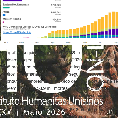
O gráfico seguinte, também da
OMS
, mostra o número de
epidemiológica ao longo do ano de 2020. Na semana de 03
508 mortes no mundo e o pico foi atingido na semana de 1
óbitos na semana. Nas semanas seguintes houve oscila
montantes menores do que o pico de abril. Contudo, na s
novembro houve 53,9 mil mortes superando o pico de abril.
parou por ai e aumentou nas duas semanas seguintes. Na
novembro houve o recorde de 67,2 mil óbitos em 7 dias, 
quase 10 mil mortes por dia. Dos 67,2 mil óbitos da sema
ocorreu na Europa e 22 mil nas
Américas
.