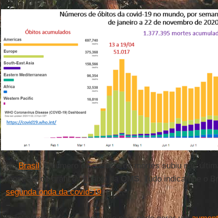
No
Brasil
, o número de casos e de mortes subiu nas últ
mostram os gráficos abaixo da
OMS
. Tudo indica que o Br
segunda onda da covid-19
.