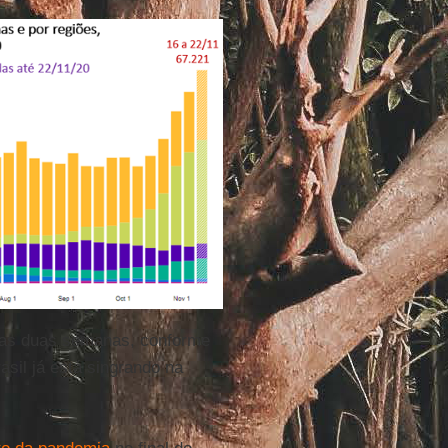
imas duas semanas, conforme
asil já está singrando na