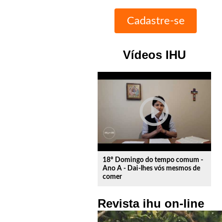
Vídeos IHU
play_circle_outline
18º Domingo do tempo comum -
Ano A - Dai-lhes vós mesmos de
comer
Revista ihu on-line