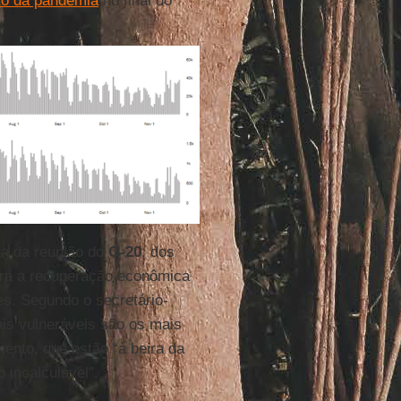
o da pandemia
no final do
ta da reunião do
G-20
, dos
ara a recuperação econômica
s. Segundo o secretário-
ais vulneráveis são os mais
nto, que estão “à beira da
 incalculável”.