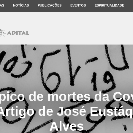
AS
NOTÍCIAS
PUBLICAÇÕES
EVENTOS
ESPIRITUALIDADE
pico de mortes da Co
rtigo de José Eustáq
Alves