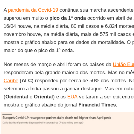
A
pandemia da Covid-19
continua sua marcha ascendente
superou em muito o
pico da 1ª onda
ocorrido em abril de
16/04 houve, na média diária, 80 mil casos e 6.824 morte
novembro houve, na média diária, mais de 575 mil casos 
mostra o gráfico abaixo para os dados da mortalidade. O p
maior do que o pico da 1ª onda.
Nos meses de março e abril foram os países da
União Eu
responderam pela grande maioria das mortes. Mas no mês
Caribe
(
ALC
) respondeu por cerca de 50% das mortes. N
setembro a Índia passou a ganhar destaque. Mas em out
(
Ocidental
e
Oriental
) e os
EUA
voltaram a ser epicentr
mostra o gráfico abaixo do jornal
Financial Times
.