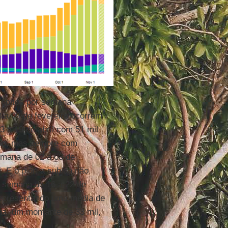
 óbitos por semana
 a 09 de fevereiro ocorrem
3 a 19 de abril com 51 mil
ção, mas sempre com
emana de 02 a 08 de
 E o pior, a subida não
 semana de 16 a 22 de
representando uma média de
na, um montante de 33 mil,