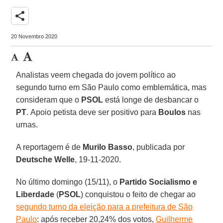
share
20 Novembro 2020
Analistas veem chegada do jovem político ao
segundo turno em São Paulo como emblemática, mas
consideram que o
PSOL
está longe de desbancar o
PT
. Apoio petista deve ser positivo para
Boulos
nas
urnas.
A reportagem é de
Murilo
Basso
, publicada por
Deutsche Welle
, 19-11-2020.
No último domingo (15/11), o
Partido Socialismo e
Liberdade
(
PSOL
) conquistou o feito de chegar ao
segundo turno da eleição para a prefeitura de São
Paulo
: após receber 20,24% dos votos,
Guilherme