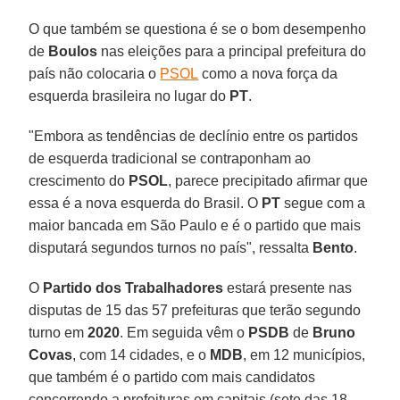
O que também se questiona é se o bom desempenho
de
Boulos
nas eleições para a principal prefeitura do
país não colocaria o
PSOL
como a nova força da
esquerda brasileira no lugar do
PT
.
"Embora as tendências de declínio entre os partidos
de esquerda tradicional se contraponham ao
crescimento do
PSOL
, parece precipitado afirmar que
essa é a nova esquerda do Brasil. O
PT
segue com a
maior bancada em São Paulo e é o partido que mais
disputará segundos turnos no país", ressalta
Bento
.
O
Partido dos Trabalhadores
estará presente nas
disputas de 15 das 57 prefeituras que terão segundo
turno em
2020
. Em seguida vêm o
PSDB
de
Bruno
Covas
, com 14 cidades, e o
MDB
, em 12 municípios,
que também é o partido com mais candidatos
concorrendo a prefeituras em capitais (sete das 18