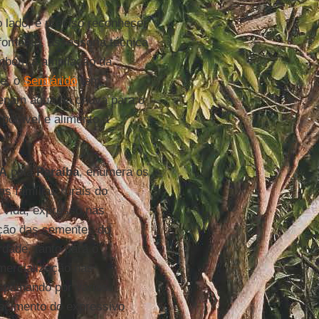
 lado, é preciso reconhecer
fomento, assessoria técnica
também a ampliação da
je, o
Semiárido
tem
nam água da chuva para o
potável e alimento à
A
pela
Paraíba
, enumera os
as famílias rurais do
 à vida, expresso nas
ação das sementes do
rdade, tanto para o
mercialização nas
spalhando por vários
hecimento do expressivo