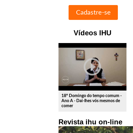
Vídeos IHU
play_circle_outline
18º Domingo do tempo comum -
Ano A - Dai-lhes vós mesmos de
comer
Revista ihu on-line