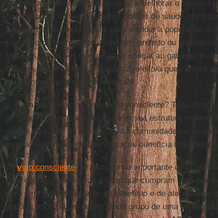
diz que uma das suas plataformas é melhorar o sistema d
melhorando a infraestrutura dos postos de saúde, contra
equipes de saúde da família para atender a população. E
processo do pleito eleitoral, se este prefeito ou prefeita 
todas as condições concretas de chegar ao gabinete e che
Câmara de Vereadores e cobrar do eleito/a que cumpra 
apresentado no processo eleitoral".
E quem se beneficia com o voto consciente? Toda a comu
de saúde da comunidade rural tem sua estrutura melhorad
equipe de saúde da família, toda a comunidade vai se bene
quando alguém vende seu voto e se beneficia individualme
"O
voto consciente
gera uma onda importante de conscient
para cobrar dos eleitos e eleitas que cumpram suas pla
gera uma onda importante de benefício e de atendimento
população ou de um determinado grupo de uma comunida