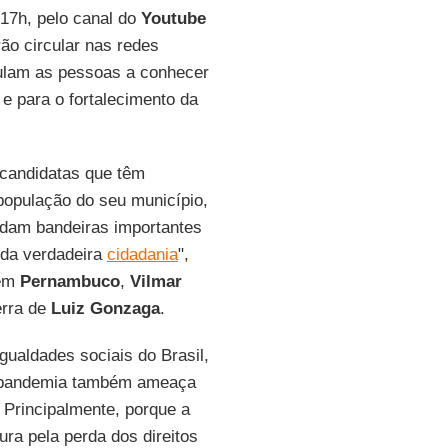
17h, pelo canal do
Youtube
ão circular nas redes
ulam as pessoas a conhecer
 e para o fortalecimento da
 candidatas que têm
opulação do seu município,
dam bandeiras importantes
 da verdadeira
cidadania
",
em
Pernambuco
,
Vilmar
erra de
Luiz
Gonzaga
.
gualdades sociais do Brasil,
 a pandemia também ameaça
 Principalmente, porque a
a pela perda dos direitos