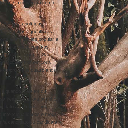
ogia e convivência com o
 acesso às políticas
das famílias agricultoras
rtalece o projeto popular e
ia e a agroecologia nos
gente lutar por ele. São
consciente nas eleições
e os próximos quatro anos
 "é quando o eleitor ou
/a vereador/a, o/a prefeito/a
didato a vereador ou a
s intencionalidades e meus
m/a candidato ou candidata