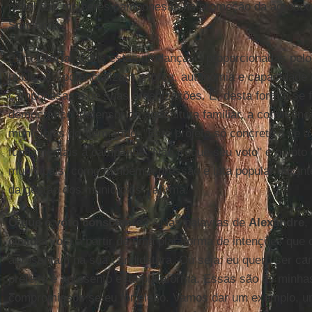
papel das mulheres camponesas na promoção da agroecol
Semiárido."
Para
Glória
, todas estas mudanças - proporcionadas pelo
públicas - potencializam a força, autonomia e capacidade 
camponesas e de suas organizações. E, desta forma, se fo
democrático, defensor da agricultura familiar, a convivênc
municípios do Semiárido. "Este projeto só concretiza se a 
fundamentais a campanha "Não troque seu voto" e o voto 
municipais, como também a pressão e luta popular durant
da gestão dos municípios", afirma.
O que é voto consciente? -
Nas palavras de
Alexandre
,
eleitora vota a partir de uma plataforma de intenções que o
apresentam na sua candidatura. Ou seja: eu quero ser can
prefeito e apresento esta plataforma. Essas são as minha
compromissos se eu for eleito. Vamos dar um exemplo, u