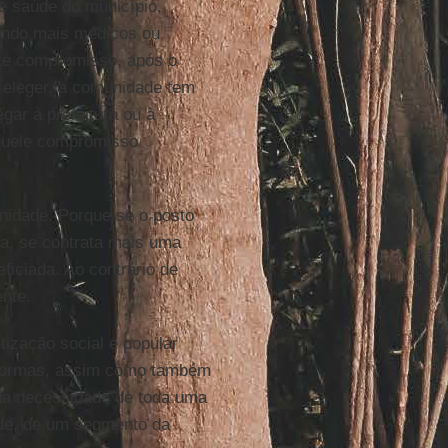
e saúde do município,
tando mais médicos ou
ste compromisso, após o
se eleger, a comunidade tem
gar à prefeitura ou à
aquele compromisso
nidade. Porque se o posto
a, se contrata mais uma
ficiada. Ao contrário de
nte.
ização social e popular
taformas, assim como também
 da necessidade de toda uma
de, de um segmento da