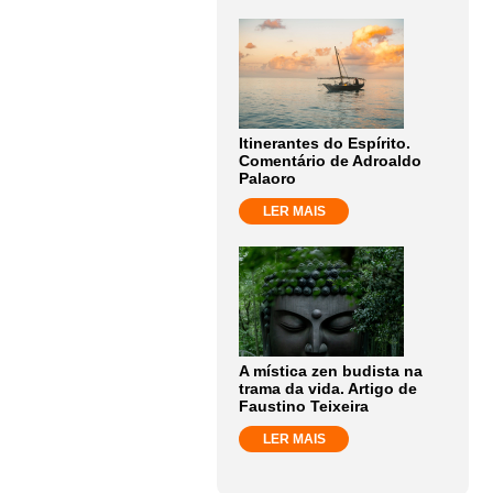
Itinerantes do Espírito.
Comentário de Adroaldo
Palaoro
LER MAIS
A mística zen budista na
trama da vida. Artigo de
Faustino Teixeira
LER MAIS