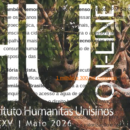
Também temos a ampliação do senso crítico -
Por outro
que os 16 anos que as famílias acessaram água, crédito, 
agroecológica, mercados institucionais, etc, trouxeram 
consciência cidadã. Olhando só para o acesso à água, ho
espalhado mais de
1,3 milhão de tecnologias
que armaze
consumo humano e para a produção de alimentos. É água 
disposição das famílias rurais.
Glória Batista
, da coordenação executiva nacional da
AS
muitos significados das
1 milhão e 300 mil cisternas
para 
Semiárido
Brasileiro
. "Significa a conquista pelo direito
conquistas pelo acesso à água de qualidade e na valoriz
Semiárido. Significa o direito humano à alimentação de ve
autoconsumo das famílias camponesas, quanto para a co
comunidades rurais e feiras agroecológicas que vem se e
municípios do Semiárido. Significa a valorização e recon