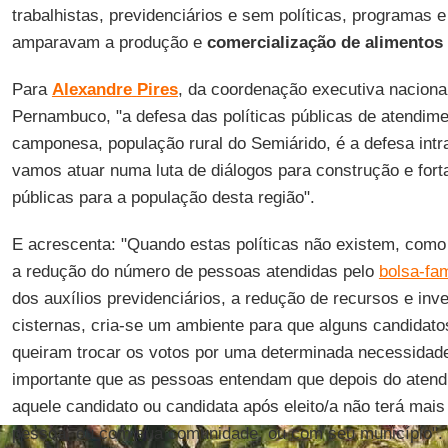
trabalhistas, previdenciários e sem políticas, programas 
amparavam a produção e
comercialização de alimentos
Para
Alexandre
Pires
, da coordenação executiva naciona
Pernambuco, "a defesa das políticas públicas de atendim
camponesa, população rural do Semiárido, é a defesa int
vamos atuar numa luta de diálogos para construção e forta
públicas para a população desta região".
E acrescenta: "Quando estas políticas não existem, com
a redução do número de pessoas atendidas pelo
bolsa-fam
dos auxílios previdenciários, a redução de recursos e in
cisternas, cria-se um ambiente para que alguns candidat
queiram trocar os votos por uma determinada necessidade
importante que as pessoas entendam que depois do atend
aquele candidato ou candidata após eleito/a não terá ma
pessoa, ou com sua comunidade, ou com seu município".