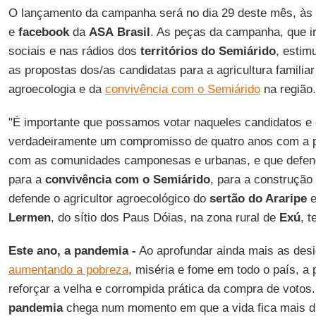
O lançamento da campanha será no dia 29 deste mês, às 
e
facebook
da
ASA
Brasil
. As peças da campanha, que ir
sociais e nas rádios dos
territórios do Semiárido
, estim
as propostas dos/as candidatas para a agricultura familiar
agroecologia e da
convivência com o Semiárido
na região.
"É importante que possamos votar naqueles candidatos e
verdadeiramente um compromisso de quatro anos com a p
com as comunidades camponesas e urbanas, e que defen
para a
convivência com o Semiárido
, para a construção
defende o agricultor agroecológico do
sertão do Araripe
Lermen
, do sítio dos Paus Dóias, na zona rural de
Exú
, t
Este ano, a pandemia -
Ao aprofundar ainda mais as desi
aumentando a pobreza
, miséria e fome em todo o país,
reforçar a velha e corrompida prática da compra de votos.
pandemia
chega num momento em que a vida fica mais dur