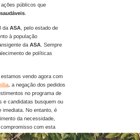
e ações públicos que
 saudáveis
.
l da
ASA
, pelo estado de
ento à população
ransigente da
ASA
. Sempre
lecimento de políticas
o estamos vendo agora com
ília
, a negação dos pedidos
vestimentos no programa de
os e candidatas busquem ou
 imediata. No entanto, é
imento da necessidade,
is compromisso com esta