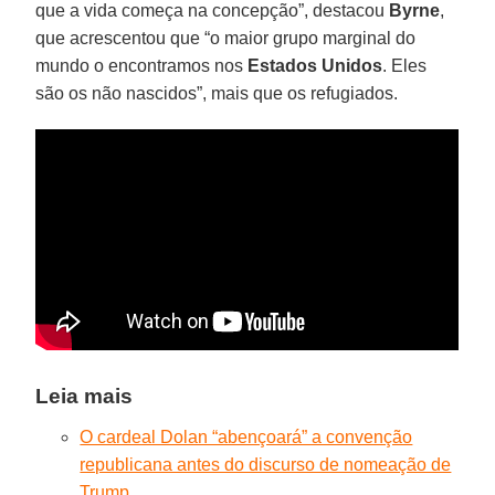
que a vida começa na concepção”, destacou
Byrne
,
que acrescentou que “o maior grupo marginal do
mundo o encontramos nos
Estados Unidos
. Eles
são os não nascidos”, mais que os refugiados.
Leia mais
O cardeal Dolan “abençoará” a convenção
republicana antes do discurso de nomeação de
Trump