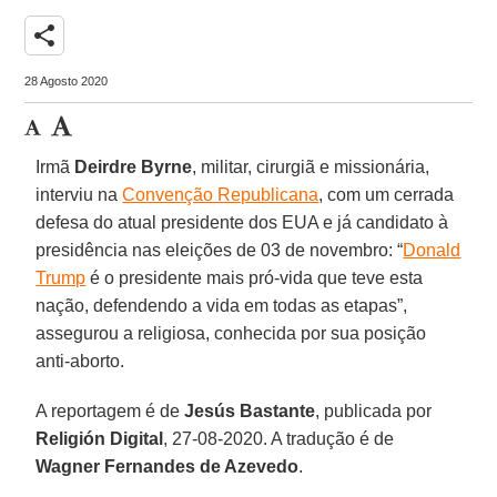
share
28 Agosto 2020
Irmã
Deirdre Byrne
, militar, cirurgiã e missionária,
interviu na
Convenção Republicana
, com um cerrada
defesa do atual presidente dos EUA e já candidato à
presidência nas eleições de 03 de novembro: “
Donald
Trump
é o presidente mais pró-vida que teve esta
nação, defendendo a vida em todas as etapas”,
assegurou a religiosa, conhecida por sua posição
anti-aborto.
A reportagem é de
Jesús Bastante
, publicada por
Religión Digital
, 27-08-2020. A tradução é de
Wagner Fernandes de Azevedo
.