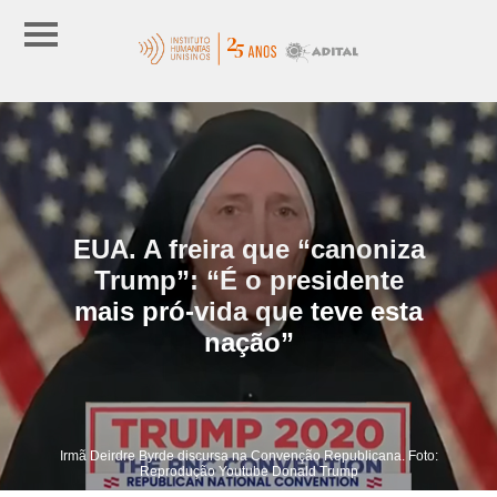
EUA. A freira que “canoniza
Trump”: “É o presidente
mais pró-vida que teve esta
nação”
Irmã Deirdre Byrde discursa na Convenção Republicana. Foto:
Reprodução Youtube Donald Trump