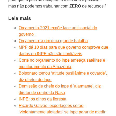
mas não podemos trabalhar com
ZERO
de recursos!”
Leia mais
Orçamento-2021 expõe face antissocial do
governo
Orçamento: a próxima grande batalha
MPF dá 10 dias para que governo comprove que
dados do INPE não são confiáveis
Corte no orçamento do Inpe ameaça satélites e
monitoramento da Amazônia
Bolsonaro tomou ‘atitude pusilânime e covarde’,
diz diretor do Inpe
Demissão de chefe do Inpe é 'alarmante', diz
diretor de centro da Nasa
INPE: os olhos da floresta
Ricardo Galvão: exportações serão
‘violentamente afetadas’ se Inpe parar de medir