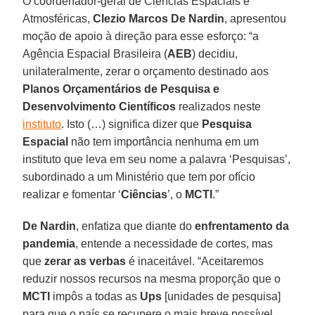
O coordenador-geral de Ciências Espaciais e
Atmosféricas,
Clezio Marcos De Nardin
, apresentou
moção de apoio à direção para esse esforço: “a
Agência Espacial Brasileira (
AEB
) decidiu,
unilateralmente, zerar o orçamento destinado aos
Planos Orçamentários de Pesquisa e
Desenvolvimento Científicos
realizados neste
instituto
. Isto (…) significa dizer que
Pesquisa
Espacial
não tem importância nenhuma em um
instituto que leva em seu nome a palavra ‘Pesquisas’,
subordinado a um Ministério que tem por ofício
realizar e fomentar ‘
Ciências
’, o
MCTI
.”
De Nardin
, enfatiza que diante do
enfrentamento da
pandemia
, entende a necessidade de cortes, mas
que
zerar as verbas
é inaceitável. “Aceitaremos
reduzir nossos recursos na mesma proporção que o
MCTI
impôs a todas as
Ups
[unidades de pesquisa]
para que o país se recupere o mais breve possível,