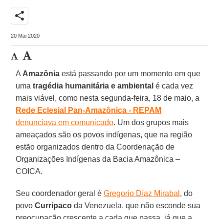
share
20 Mai 2020
A
Amazônia
está passando por um momento em que
uma
tragédia humanitária e ambiental
é cada vez
mais viável, como nesta segunda-feira, 18 de maio, a
Rede Eclesial Pan-Amazônica - REPAM
denunciava em comunicado
. Um dos grupos mais
ameaçados são os povos indígenas, que na região
estão organizados dentro da Coordenação de
Organizações Indígenas da Bacia Amazônica –
COICA.
Seu coordenador geral é
Gregorio Díaz Mirabal
, do
povo
Curripaco
da Venezuela, que não esconde sua
preocupação crescente a cada que passa, já que a