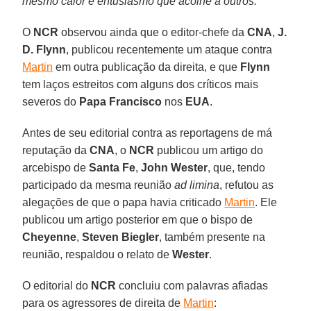
mesmo calor e entusiasmo que acolhe a outros.”
O
NCR
observou ainda que o editor-chefe da
CNA
,
J.
D. Flynn
, publicou recentemente um ataque contra
Martin
em outra publicação da direita, e que
Flynn
tem laços estreitos com alguns dos críticos mais
severos do
Papa Francisco
nos
EUA
.
Antes de seu editorial contra as reportagens de má
reputação da
CNA
, o
NCR
publicou um artigo do
arcebispo de
Santa Fe
,
John Wester
, que, tendo
participado da mesma reunião
ad limina
, refutou as
alegações de que o papa havia criticado
Martin
. Ele
publicou um artigo posterior em que o bispo de
Cheyenne
,
Steven Biegler
, também presente na
reunião, respaldou o relato de
Wester
.
O editorial do
NCR
concluiu com palavras afiadas
para os agressores de direita de
Martin
: