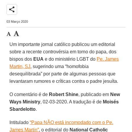
share
03 Março 2020
Um importante jornal católico publicou um editorial
sobre a recente controvérsia em torno do papa, dos
bispos dos
EUA
e do ministério LGBT do
Pe. James
Martin, SJ
, sugerindo uma “homofobia
desequilibrada” por parte de algumas pessoas que
levantaram rumores e críticas contra o padre jesuíta.
O comentário é de
Robert Shine
, publicado em
New
Ways Ministry
, 02-03-2020. A tradução é de
Moisés
Sbardelotto
.
Intitulado
“Papa NÃO está incomodado com o Pe.
James Martin”
, o editorial do
National Catholic