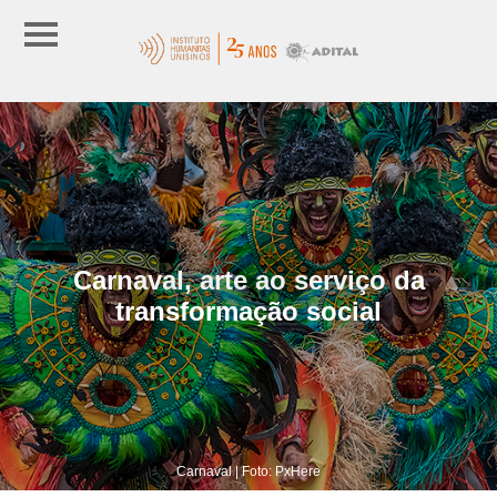
Carnaval, arte ao serviço da
transformação social
Carnaval | Foto: PxHere