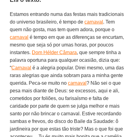
Estamos entrando numa das festas mais tradicionais
do universo brasileiro, é tempo de
carnaval
. Tem
quem não gosta, mas tem quem adora, porque o
carnaval
é tempo em que as diferenças se encurtam,
mesmo que seja só por umas horas, por poucos
instantes.
Dom Hélder Câmara
, que sempre tinha a
palavra oportuna para qualquer ocasião, dizia que:
“
Carnaval
é a alegria popular. Direi mesmo, uma das
raras alegrias que ainda sobram para a minha gente
querida. Peca-se muito no
carnaval
? Não sei o que
pesa mais diante de Deus: se excessos, aqui e ali,
cometidos por foliões, ou farisaísmo e falta de
caridade por parte de quem se julga melhor e mais
santo por não brincar o carnaval. Estive recordando
sambas e frevos, do disco do Baile da Saudade: ô
jardineira por que estas tão triste? Mas o que foi que
aconteceu… Tu és muito mais bonita que a camélia