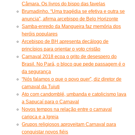
Câmara. Os livros do bispo das favelas
Brumadinho. “Uma tragédia se efetiva e outra se
anuncia”, afirma arcebispo de Belo Horizonte
Samba-enredo da Mangueira faz memória dos
heróis populares
Arcebispo de BH apresenta decálogo de
princípios para orientar o voto cristão
Carnaval 2018 ecoa o grito de desespero do
Brasil. No Pará, o bloco que pede passagem é o
da segurança
“Nós falamos o que o povo quer”, diz diretor de
carnaval da Tuiuti
Ato com candomblé, umbanda e catolicismo lava
a Sapucaí para o Carnaval
Novos tempos na relação entre o carnaval
carioca e a Igreja
Grupos religiosos aproveitam Carnaval para
conquistar novos fiéis