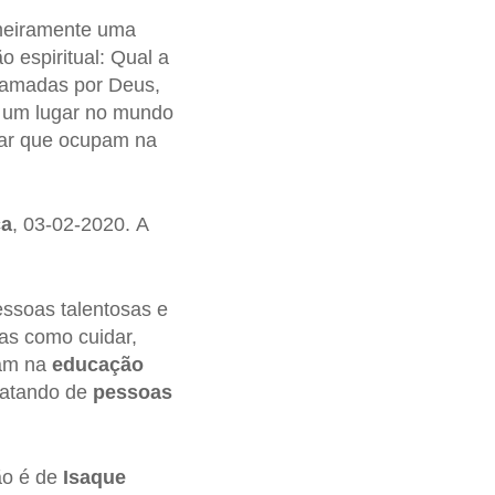
imeiramente uma
 espiritual: Qual a
 amadas por Deus,
o um lugar no mundo
gar que ocupam na
ca
, 03-02-2020. A
ssoas talentosas e
as como cuidar,
uam na
educação
ratando de
pessoas
ão é de
Isaque