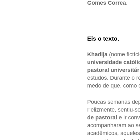
Gomes Correa
.
Eis o texto.
Khadija
(nome fictíc
universidade catól
pastoral universitár
estudos. Durante o re
medo de que, como co
Poucas semanas depo
Felizmente, sentiu-s
de pastoral
e ir con
acompanharam ao set
acadêmicos, aqueles 