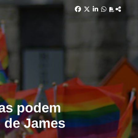
cas podem
o de James