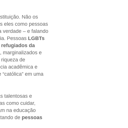
stituição. Não os
os eles como pessoas
 verdade – e falando
gia. Pessoas
LGBTs
e
refugiados da
s, marginalizados e
 riqueza de
ncia acadêmica e
 “católica” em uma
s talentosas e
as como cuidar,
uam na educação
atando de
pessoas