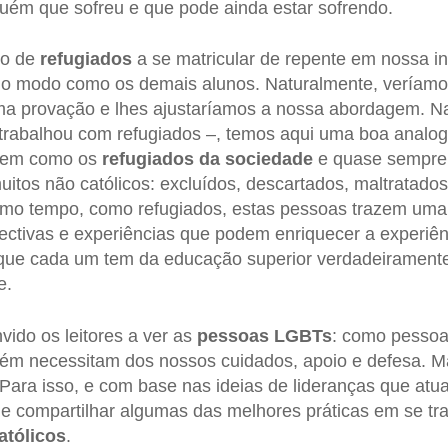
uém que sofreu e que pode ainda estar sofrendo.
po de
refugiados
a se matricular de repente em nossa in
o modo como os demais alunos. Naturalmente, veríam
a provação e lhes ajustaríamos a nossa abordagem. Na
trabalhou com refugiados –, temos aqui uma boa analo
ntem como os
refugiados da sociedade
e quase sempr
 muitos não católicos: excluídos, descartados, maltratado
mo tempo, como refugiados, estas pessoas trazem uma
ectivas e experiências que podem enriquecer a experiê
 que cada um tem da educação superior verdadeiramente
e.
vido os leitores a ver as
pessoas LGBTs
: como pessoa
ém necessitam dos nossos cuidados, apoio e defesa. M
 Para isso, e com base nas ideias de lideranças que at
e compartilhar algumas das melhores práticas em se tr
tólicos
.