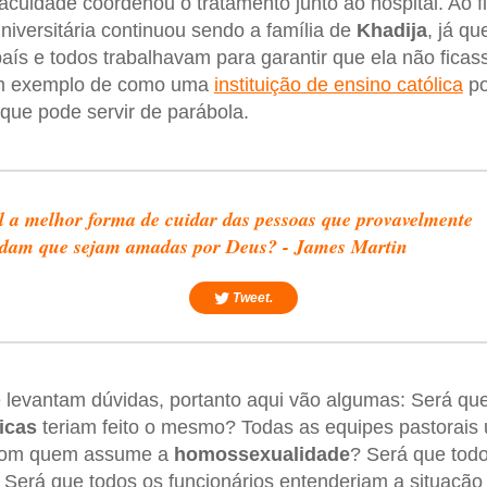
culdade coordenou o tratamento junto ao hospital. Ao fi
universitária continuou sendo a família de
Khadija
, já qu
ís e todos trabalhavam para garantir que ela não ficas
 um exemplo de como uma
instituição de ensino católica
po
 que pode servir de parábola.
 a melhor forma de cuidar das pessoas que provavelmente
idam que sejam amadas por Deus? - James Martin
Tweet.
levantam dúvidas, portanto aqui vão algumas: Será que
icas
teriam feito o mesmo? Todas as equipes pastorais u
com quem assume a
homossexualidade
? Será que todo
 Será que todos os funcionários entenderiam a situaçã