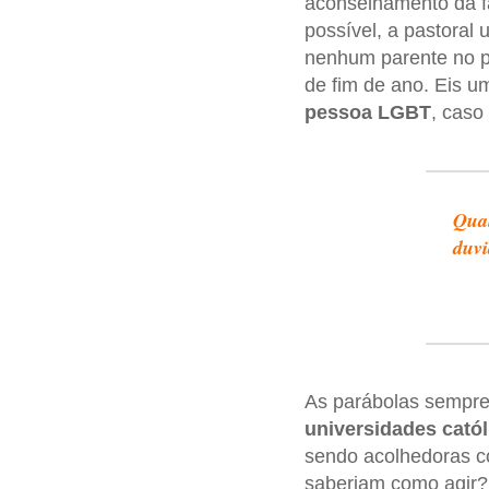
aconselhamento da fa
possível, a pastoral 
nenhum parente no pa
de fim de ano. Eis
pessoa LGBT
, caso
Qual
duv
As parábolas sempre 
universidades catól
sendo acolhedoras 
saberiam como agir?