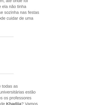
m, até onde foi
e ela não tinha
se sozinha nas festas
de cuidar de uma
 todas as
niversitárias estão
s os professores
o de
Khadija
? Vamos