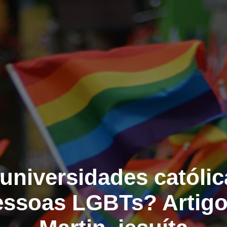
universidades católi
essoas LGBTs? Artig