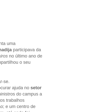
enta uma
hadija
participava da
iros
no último ano de
mpartilhou o seu
r-se.
ocurar ajuda no
setor
ministros do campus a
os trabalhos
ão; e um centro de