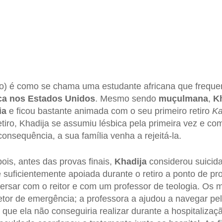
io) é como se chama uma estudante africana que frequ
ica nos Estados Unidos
. Mesmo sendo
muçulmana
,
K
ia
e ficou bastante animada com o seu primeiro retiro
Ka
tiro, Khadija se assumiu lésbica pela primeira vez e co
nsequência, a sua família venha a rejeitá-la.
is, antes das provas finais,
Khadija
considerou suicida
e suficientemente apoiada durante o retiro a ponto de pr
versar com o reitor e com um professor de teologia. Os 
or de emergência; a professora a ajudou a navegar pel
que ela não conseguiria realizar durante a hospitalizaç