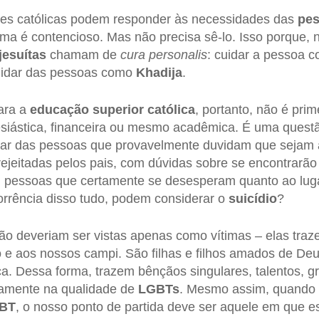
es católicas podem responder às necessidades das
pe
ma é contencioso. Mas não precisa sê-lo. Isso porque, n
jesuítas
chamam de
cura personalis
: cuidar a pessoa 
uidar das pessoas como
Khadija
.
ara a
educação superior católica
, portanto, não é pr
lesiástica, financeira ou mesmo acadêmica. É uma questão
dar das pessoas que provavelmente duvidam que sejam
ejeitadas pelos pais, com dúvidas sobre se encontrarã
as, pessoas que certamente se desesperam quanto ao lu
orrência disso tudo, podem considerar o
suicídio
?
o deveriam ser vistas apenas como vítimas – elas traze
e aos nossos campi. São filhas e filhos amados de Deu
. Dessa forma, trazem bênçãos singulares, talentos, g
amente na qualidade de
LGBTs
. Mesmo assim, quando
BT
, o nosso ponto de partida deve ser aquele em que 