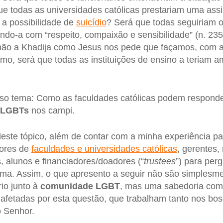
ue todas as universidades católicas prestariam uma ass
a possibilidade de
suicídio
? Será que todas seguiriam 
tando-a com “respeito, compaixão e sensibilidade” (n. 23
mão a Khadija como Jesus nos pede que façamos, com am
o, será que todas as instituições de ensino a teriam
sso tema: Como as faculdades católicas podem responde
LGBTs
nos campi.
este tópico, além de contar com a minha experiência pa
itores de
faculdades e universidades católicas
, gerentes
, alunos e financiadores/doadores (“
trustees
”) para per
ma. Assim, o que apresento a seguir não são simplesme
io junto à
comunidade LGBT
, mas uma sabedoria com
afetadas por esta questão, que trabalham tanto nos b
o Senhor.