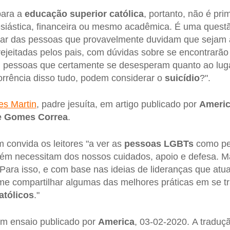
para a
educação superior católica
, portanto, não é pr
lesiástica, financeira ou mesmo acadêmica. É uma questão
dar das pessoas que provavelmente duvidam que sejam
ejeitadas pelos pais, com dúvidas sobre se encontrarã
as, pessoas que certamente se desesperam quanto ao lu
orrência disso tudo, podem considerar o
suicídio
?".
s Martin
, padre jesuíta, em artigo publicado por
Ameri
e Gomes Correa
.
convida os leitores "a ver as
pessoas LGBTs
como pe
ém necessitam dos nossos cuidados, apoio e defesa. M
 Para isso, e com base nas ideias de lideranças que at
me compartilhar algumas das melhores práticas em se t
tólicos
."
 em ensaio publicado por
America
, 03-02-2020. A traduç