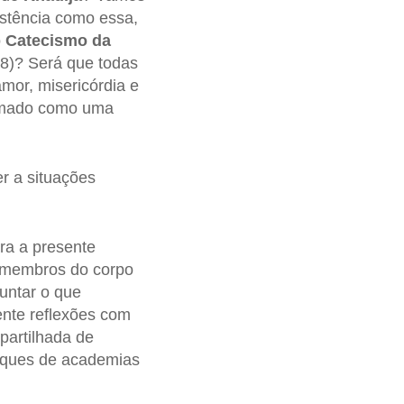
istência como essa,
o
Catecismo da
58)? Será que todas
or, misericórdia e
 amado como uma
r a situações
ra a presente
, membros do corpo
guntar o que
nte reflexões com
partilhada de
osques de academias