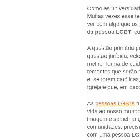
Como as universidad
Muitas vezes esse te
ver com algo que os
da
pessoa LGBT
, c
A questão primária p
questão jurídica, ec
melhor forma de cui
tementes que serão r
e, se forem católic
Igreja e que, em dec
As
pessoas LGBTs
nã
vida ao nosso mundo 
imagem e semelhança
comunidades, precis
com uma pessoa
LG