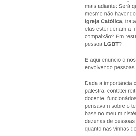
mais adiante: Será q
mesmo não havendo 
Igreja Católica
, tra
elas estenderiam a 
compaixão? Em resum
pessoa
LGBT
?
E aqui enuncio o no
envolvendo pessoas
Dada a importância d
palestra, contatei re
docente, funcionários
pensavam sobre o te
base no meu ministér
dezenas de pessoas 
quanto nas vinhas d