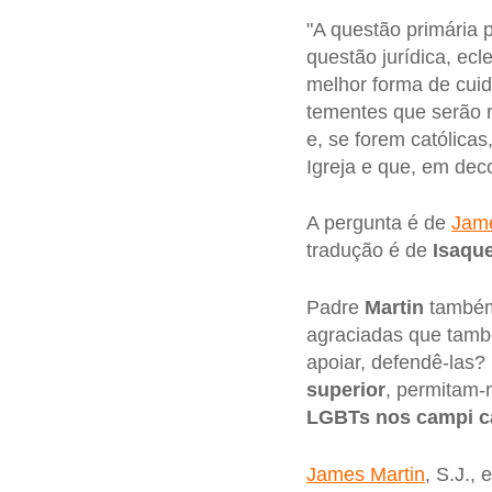
"A questão primária 
questão jurídica, ec
melhor forma de cui
tementes que serão r
e, se forem católic
Igreja e que, em dec
A pergunta é de
Jame
tradução é de
Isaqu
Padre
Martin
também 
agraciadas que tamb
apoiar, defendê-las?
superior
, permitam-
LGBTs nos campi ca
James Martin
, S.J.,