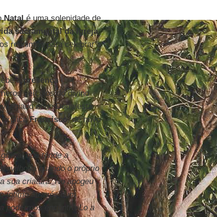
o
Natal
é uma solenidade de
vida sacramental da Igreja
os reunimos para celebrar a
cebe a
presença
meros veículos do divino
ivilegiado onde Deus está
 explica
Francisco
, de novo
 graça, que tende a
ravilhosa quando o próprio
a sua criatura. No apogeu
o íntimo através dum
ra podermos encontrá-Lo a