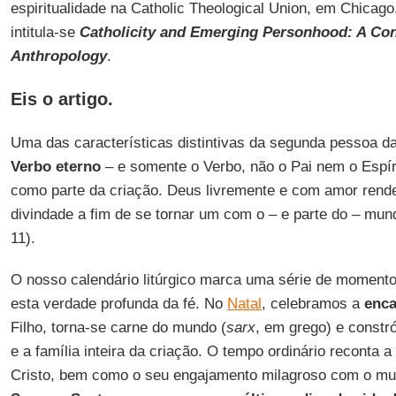
espiritualidade na Catholic Theological Union, em Chicago
intitula-se
Catholicity and Emerging Personhood: A Co
Anthropology
.
Eis o artigo.
Uma das características distintivas da segunda pessoa d
Verbo eterno
– e somente o Verbo, não o Pai nem o Espíri
como parte da criação. Deus livremente e com amor rend
divindade a fim de se tornar um com o – e parte do – mund
11).
O nosso calendário litúrgico marca uma série de momen
esta verdade profunda da fé. No
Natal
, celebramos a
enc
Filho, torna-se carne do mundo (
sarx
, em grego) e constr
e a família inteira da criação. O tempo ordinário reconta a
Cristo, bem como o seu engajamento milagroso com o mun