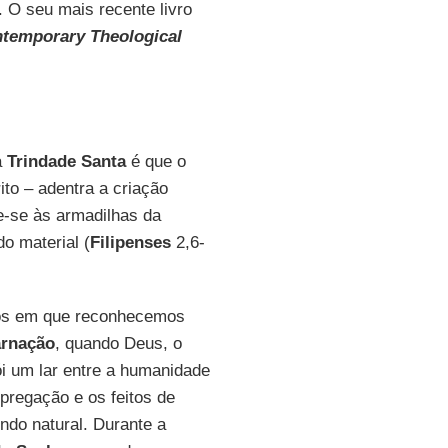
. O seu mais recente livro
ntemporary Theological
a
Trindade Santa
é que o
to – adentra a criação
e-se às armadilhas da
o material (
Filipenses
2,6-
tos em que reconhecemos
arnação
, quando Deus, o
ói um lar entre a humanidade
 pregação e os feitos de
do natural. Durante a