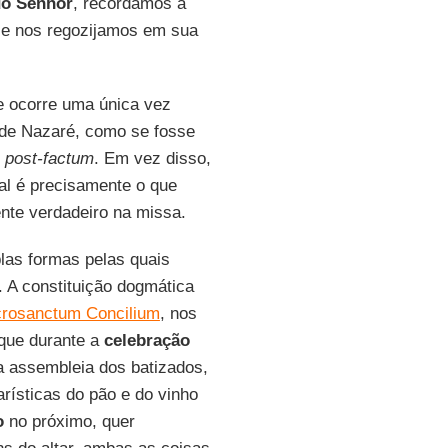
do Senhor
, recordamos a
e e nos regozijamos em sua
 ocorre uma única vez
 de Nazaré, como se fosse
o
post-factum
. Em vez disso,
al é precisamente o que
ente verdadeiro na missa.
plas formas pelas quais
. A constituição dogmática
rosanctum Concilium
, nos
 que durante a
celebração
a assembleia dos batizados,
rísticas do pão e do vinho
o
no próximo, quer