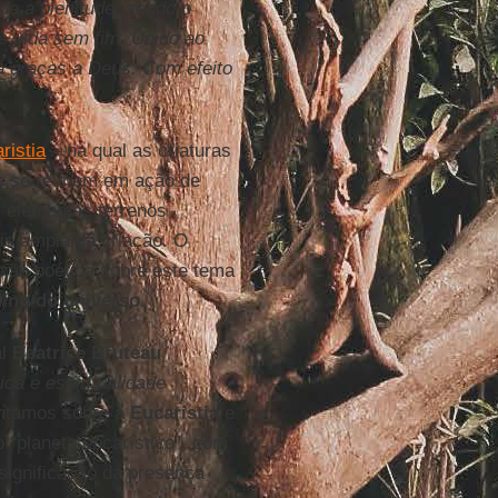
da a plenitude, sendo o
de vida sem fim. Unido ao
á graças a Deus. Com efeito
ristia
– na qual as criaturas
ita se reúnem em ação de
 elementos terrenos
is ampla da criação. O
ão poética sobre este tema
ino do universo
.
al
Beatrice Bruteau
ica e espiritualidade
contamos sobre a
Eucaristia
e
 “planeta eucarístico”, com
 significação da presença