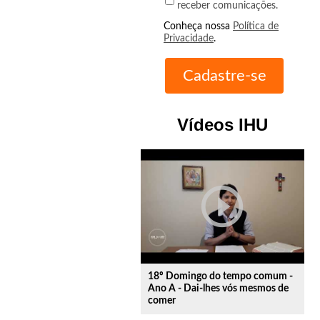
receber comunicações.
Conheça nossa
Política de
Privacidade
.
Vídeos IHU
play_circle_outline
18º Domingo do tempo comum -
Ano A - Dai-lhes vós mesmos de
comer