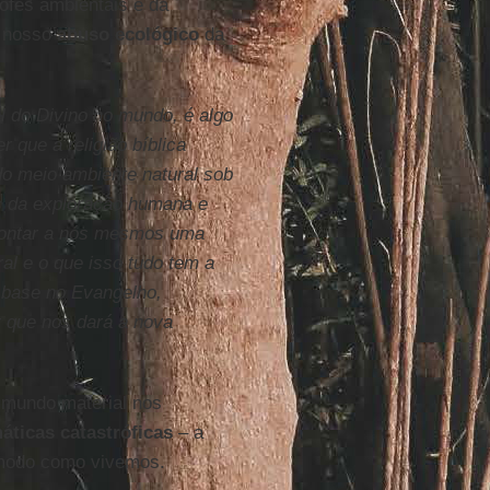
rofes ambientais e da
 o nosso
abuso ecológico
da
 do Divino no mundo, é algo
 que a religião bíblica
 do meio ambiente natural sob
os da exploração humana e
 contar a nós mesmos uma
al e o que isso tudo tem a
m base no Evangelho,
r que nos dará a nova
mundo material nos
ticas catastróficas
– a
modo como vivemos.