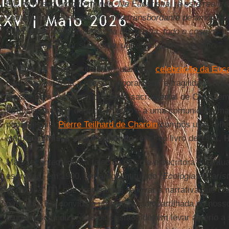
Ele no nosso próprio mundo. Na Eucaristia, já está realiza
centro vital do universo, centro transbordante de amor e 
Filho encarnado, presente na Eucaristia, todo o cosmos d
a Eucaristia é, por si mesma, um ato de amor cósmico.”
Da mesma forma, outros vincularam a
celebração da Euca
humanas em toda a nossa corporalidade e fragilidade fin
graças para receber a presença sacramental de Cristo em
formados a partir de trigo e vinho – a uma comunidade ma
padre jesuíta
Pierre Teilhard de Chardin
compôs uma reflex
intitulada “
Missa sobre o mundo
” em seu livro de 1961,
H
Mais recentemente, a falecida filósofa e escritora espiritu
escreveu, em 1990, em artigo intitulado “
Ecologia eucaríst
ecológica
” [1], que precisamos renovar a narrativa que 
o mundo. Ela convida a uma visão compartilhada do nosso
o que buscou dizer que os cristãos devem levar a sério a