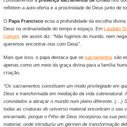
consideremos a
presença sacramental de Cristo
nos don
refletem a auto-oferta e a proximidade de Deus junto de to
O
Papa Francisco
ecoa a profundidade da escolha divina
Deus na ordinariedade do tempo e espaço. Em
Laudato Si
comum,
ele assim diz: “Não fugimos do mundo, nem nega
queremos encontrar-nos com Deus”.
Mais que isso, o papa destaca que os
sacramentos
são em
apenas como um meio da graça divina para a família hum
criação.
“Os sacramentos constituem um modo privilegiado em que
Deus e transformada em mediação da vida sobrenatural. A
convidados a abraçar o mundo num plano diferente. (…) S
todas as criaturas do universo material encontram o seu 
encarnado, porque o Filho de Deus incorporou na sua pes
material, onde introduziu um gérmen de transformação defi