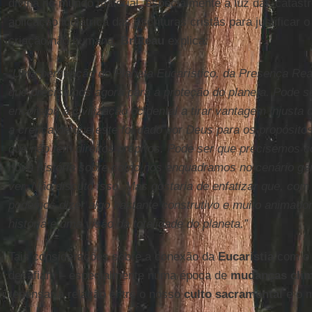
divina no mundo material, especialmente à luz das catást
aplicação idolátrica das escrituras cristãs para justificar
criação não humana.
Bruteau
explica:
“Uma percepção do Planeta Eucarístico, da Presença Real
que precisamos agora para a proteção do planeta. Pode ser
encorajou a civilização ocidental a tirar vantagem injusta
a crença de que este foi dado por Deus para os propósit
que não tem direitos próprios. Pode ser que precisemos
nova história sobre como nos enquadramos no cenário ger
ver. Não discuto isso. Mas gostaria de enfatizar que, co
podemos dizer algo bastante construtivo e muito animado
história e uma visão da totalidade do planeta.”
Tais considerações sobre a conexão da
Eucaristia
com o 
desafiam – especialmente numa época de
mudanças climá
repensar a relação entre o nosso
culto sacramental
e o 