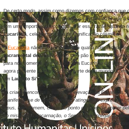
De certo modo, assim como dizemos com confiança que 
todas as criaturas divinas, podemos também dizer que a
tem uma importância ecológica. Por essa razão, quando n
Eucaristia
, celebramos algo de significação cósmica.
A
Eucaristia
não é só um meio pelo qual a humanidade re
sacramental de Cristo
, como se o pão e o vinho fossem 
para nós somente. Em vez disso, a Eucaristia é o lugar pr
agora presente no mundo como parte deste mundo. Como
em
Laudato Si’
:
“A criação encontra a sua maior elevação na Eucaristia. A
manifestar-se de modo sensível, atinge uma expressão ma
Deus, feito homem, chega ao ponto de fazer-Se comer pel
do mistério da Encarnação, o Senhor quer chegar ao noss
pedaço de matéria. Não o faz de cima, mas de dentro, pa