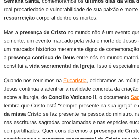
Semana Santa
, comemoramos os
últimos dias da vida 
real precariedade e vulnerabilidade de sua paixão e mort
ressurreição
corporal dentre os mortos.
Mas a
presença de Cristo
no mundo não é um evento que
somente, um evento marcado pela vida e morte de Jesus
um marcador histórico meramente digno de comemoraçã
a
presença contínua de Deus
entre nós no mundo materi
constitui a
vida sacramental da Igreja
. Isso é especialm
Quando nos reunimos na
Eucaristia
, celebramos as múlti
Jesus continua a adentrar a realidade concreta da criação
sobre a liturgia, do
Concílio Vaticano II
, o documento
Sac
lembra que Cristo está “sempre presente na sua igreja” e
da missa
Cristo se faz presente na pessoa do ministro, n
nas escrituras sagradas proclamadas e nas espécies euca
compartilhados. Quer consideremos a
presença de Crist