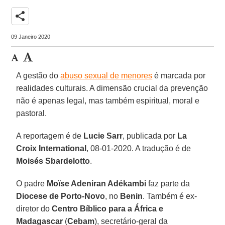
share
09 Janeiro 2020
A gestão do
abuso sexual de menores
é marcada por
realidades culturais. A dimensão crucial da prevenção
não é apenas legal, mas também espiritual, moral e
pastoral.
A reportagem é de
Lucie Sarr
, publicada por
La
Croix International
, 08-01-2020. A tradução é de
Moisés Sbardelotto
.
O padre
Moïse Adeniran Adékambi
faz parte da
Diocese de Porto-Novo
, no
Benin
. Também é ex-
diretor do
Centro Bíblico para a África e
Madagascar
(
Cebam
), secretário-geral da