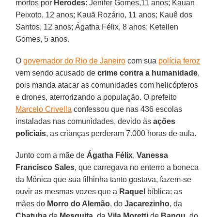
mortos por
Herodes
: Jenifer Gomes,11 anos; Kauan
Peixoto, 12 anos; Kauã Rozário, 11 anos; Kauê dos
Santos, 12 anos; Ágatha Félix, 8 anos; Ketellen
Gomes, 5 anos.
O
governador do Rio de Janeiro
com sua
polícia feroz
vem sendo acusado de
crime contra a humanidade
,
pois manda atacar as comunidades com helicópteros
e drones, aterrorizando a população. O prefeito
Marcelo Crivella
confessou que nas 436 escolas
instaladas nas comunidades, devido às
ações
policiais
, as crianças perderam 7.000 horas de aula.
Junto com a mãe de
Ágatha Félix
,
Vanessa
Francisco Sales
, que carregava no enterro a boneca
da Mônica que sua filhinha tanto gostava, fazem-se
ouvir as mesmas vozes que a
Raquel
bíblica: as
mães do
Morro do Alemão
, do
Jacarezinho
, da
Chatuba
de
Mesquita
, da
Vila Moretti
de
Bangu
, do