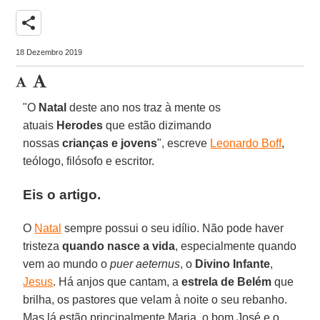
share
18 Dezembro 2019
"O
Natal
deste ano nos traz à mente os
atuais
Herodes
que estão dizimando
nossas
crianças e jovens
", escreve
Leonardo Boff
,
teólogo, filósofo e escritor.
Eis o artigo.
O
Natal
sempre possui o seu idílio. Não pode haver
tristeza
quando nasce a vida
, especialmente quando
vem ao mundo o
puer aeternus
, o
Divino Infante
,
Jesus
. Há anjos que cantam, a
estrela de Belém
que
brilha, os pastores que velam à noite o seu rebanho.
Mas lá estão principalmente Maria, o bom José e o