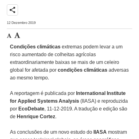
share
12 Dezembro 2019
Condições climáticas
extremas podem levar a um
risco aumentado de colheitas agrícolas
extraordinariamente baixas se mais de um celeiro
global for afetada por
condições climáticas
adversas
ao mesmo tempo.
A reportagem é publicada por
International Institute
for
Applied Systems Analysis
(IIASA) e reproduzida
por
EcoDebate
, 11-12-2019. A tradução e edição são
de
Henrique Cortez
.
As conclusões de um novo estudo do
IIASA
mostram