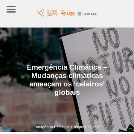
Emergência Climática –
Mudanças climáticas
ameaçam os ‘celeiros’
globais
Emergência Climática. Crédito: Unsplash