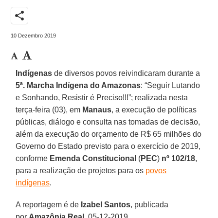
share
10 Dezembro 2019
Indígenas
de diversos povos reivindicaram durante a
5ª. Marcha Indígena do Amazonas
: “Seguir Lutando
e Sonhando, Resistir é Preciso!!!”; realizada nesta
terça-feira (03), em
Manaus
, a execução de políticas
públicas, diálogo e consulta nas tomadas de decisão,
além da execução do orçamento de R$ 65 milhões do
Governo do Estado previsto para o exercício de 2019,
conforme
Emenda Constitucional
(
PEC
)
nº 102/18
,
para a realização de projetos para os
povos
indígenas
.
A reportagem é de
Izabel
Santos
, publicada
por
Amazônia
Real
, 05-12-2019.