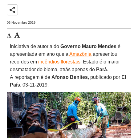
share
06 Novembro 2019
Iniciativa de autoria do
Governo
Mauro Mendes
é
apresentada em ano que a
Amazônia
apresentou
recordes em
incêndios florestais
. Estado é o maior
desmatador do bioma, atrás apenas do
Pará
.
A reportagem é de
Afonso
Benites
, publicado por
El
País
, 03-11-2019.