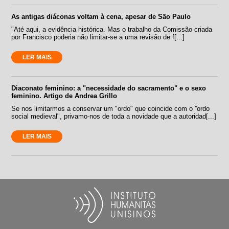
As antigas diáconas voltam à cena, apesar de São Paulo
"Até aqui, a evidência histórica. Mas o trabalho da Comissão criada
por Francisco poderia não limitar-se a uma revisão de f[...]
LER MAIS
Diaconato feminino: a "necessidade do sacramento" e o sexo
feminino. Artigo de Andrea Grillo
Se nos limitarmos a conservar um "ordo" que coincide com o ''ordo
social medieval", privamo-nos de toda a novidade que a autoridad[...]
LER MAIS