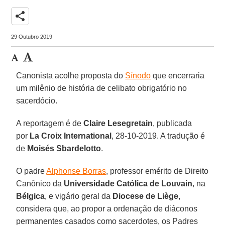
share
29 Outubro 2019
Canonista acolhe proposta do
Sínodo
que encerraria
um milênio de história de celibato obrigatório no
sacerdócio.
A reportagem é de
Claire Lesegretain
, publicada
por
La Croix International
, 28-10-2019. A tradução é
de
Moisés Sbardelotto
.
O padre
Alphonse Borras
, professor emérito de Direito
Canônico da
Universidade Católica de Louvain
, na
Bélgica
, e vigário geral da
Diocese de Liège
,
considera que, ao propor a ordenação de diáconos
permanentes casados como sacerdotes, os Padres