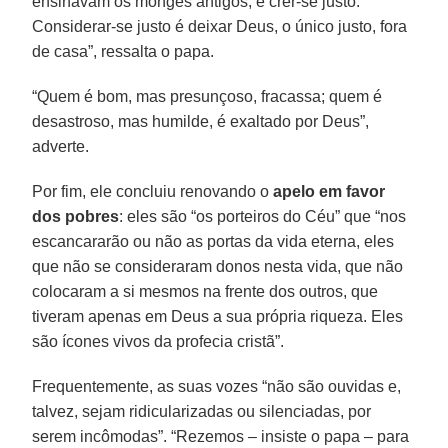
ensinavam os monges antigos, é crer-se justo.
Considerar-se justo é deixar Deus, o único justo, fora
de casa”, ressalta o papa.
“Quem é bom, mas presunçoso, fracassa; quem é
desastroso, mas humilde, é exaltado por Deus”,
adverte.
Por fim, ele concluiu renovando o
apelo em favor
dos pobres
: eles são “os porteiros do Céu” que “nos
escancararão ou não as portas da vida eterna, eles
que não se consideraram donos nesta vida, que não
colocaram a si mesmos na frente dos outros, que
tiveram apenas em Deus a sua própria riqueza. Eles
são ícones vivos da profecia cristã”.
Frequentemente, as suas vozes “não são ouvidas e,
talvez, sejam ridicularizadas ou silenciadas, por
serem incômodas”. “Rezemos – insiste o papa – para