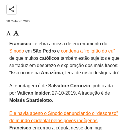
share
28 Outubro 2019
Francisco
celebra a missa de encerramento do
Sínodo
em
São Pedro
e
condena a “religião do eu”
de que muitos
católicos
também estão sujeitos e que
se traduz em desprezo e exploração dos mais fracos:
“Isso ocorre na
Amazônia
, terra de rosto desfigurado”.
A reportagem é de
Salvatore Cernuzio
, publicada
por
Vatican Insider
, 27-10-2019. A tradução é de
Moisés Sbardelotto
.
Ele havia aberto o Sínodo denunciando o “desprezo”
do mundo ocidental pelos povos indígenas
.
Francisco
encerrou a cúpula nesse domingo