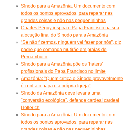
Sínodo para a Amazônia. Um documento com
todos os pontos aprovados, para reparar nas
grandes coisas e não nas pequenininhas
Charles Péguy inspira o Papa Francisco na sua
alocução final do Sínodo para a Amazônia
“Se não fizermos, ninguém vai fazer por nós”, diz
padre que comanda mutirão em praias de
Pernambuco
Sínodo para a Amazônia põe os ‘haters’
profissionais do Papa Francisco no limite
Amazônia: ''Quem critica o Sínodo provavelmente
é contra o papa e a própria Igreja''
Sínodo da Amazônia deve levar a uma
''conversão ecológica'', defende cardeal cardeal
Hollerich
Sínodo para a Amazônia. Um documento com
todos os pontos aprovados, para reparar nas
grandes coisas e não nas pequenininhas