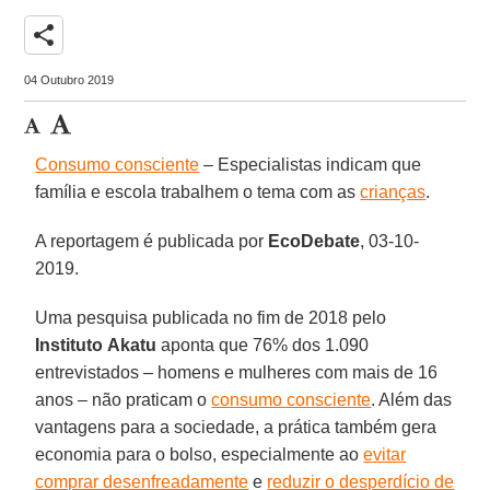
share
04 Outubro 2019
Consumo consciente
– Especialistas indicam que
família e escola trabalhem o tema com as
crianças
.
A reportagem é publicada por
EcoDebate
, 03-10-
2019.
Uma pesquisa publicada no fim de 2018 pelo
Instituto
Akatu
aponta que 76% dos 1.090
entrevistados – homens e mulheres com mais de 16
anos – não praticam o
consumo consciente
. Além das
vantagens para a sociedade, a prática também gera
economia para o bolso, especialmente ao
evitar
comprar desenfreadamente
e
reduzir o desperdício de