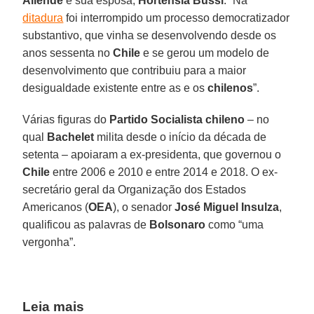
Allende
e sua esposa,
Hortensia Bussi
. “Na
ditadura
foi interrompido um processo democratizador
substantivo, que vinha se desenvolvendo desde os
anos sessenta no
Chile
e se gerou um modelo de
desenvolvimento que contribuiu para a maior
desigualdade existente entre as e os
chilenos
”.
Várias figuras do
Partido Socialista chileno
– no
qual
Bachelet
milita desde o início da década de
setenta – apoiaram a ex-presidenta, que governou o
Chile
entre 2006 e 2010 e entre 2014 e 2018. O ex-
secretário geral da Organização dos Estados
Americanos (
OEA
), o senador
José Miguel Insulza
,
qualificou as palavras de
Bolsonaro
como “uma
vergonha”.
Leia mais