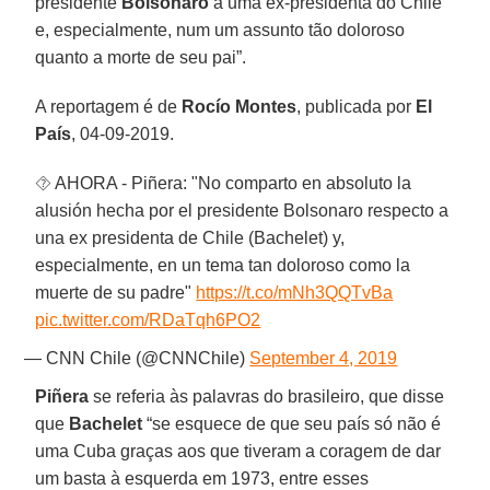
presidente
Bolsonaro
a uma ex-presidenta do Chile
e, especialmente, num um assunto tão doloroso
quanto a morte de seu pai”.
A reportagem é de
Rocío Montes
, publicada por
El
País
, 04-09-2019.
⯑ AHORA - Piñera: "No comparto en absoluto la
alusión hecha por el presidente Bolsonaro respecto a
una ex presidenta de Chile (Bachelet) y,
especialmente, en un tema tan doloroso como la
muerte de su padre"
https://t.co/mNh3QQTvBa
pic.twitter.com/RDaTqh6PO2
— CNN Chile (@CNNChile)
September 4, 2019
Piñera
se referia às palavras do brasileiro, que disse
que
Bachelet
“se esquece de que seu país só não é
uma Cuba graças aos que tiveram a coragem de dar
um basta à esquerda em 1973, entre esses