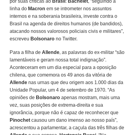
por suas críticas ao
Brasil
:
Bachelet
, “seguindo a
linha do
Macron
em se intrometer nos assuntos
internos e na soberania brasileira, investe contra o
Brasil na agenda de direitos humanos (de bandidos),
atacando nossos valorosos policiais civis e militares”,
escreveu
Bolsonaro
no Twitter.
Para a filha de
Allende
, as palavras do ex-militar “são
lamentáveis e geram nossa total indignação”.
Aconteceram em um dia especial para a oposição
chilena, que comemora os 49 anos da vitória de
Allende
nas urnas que deu origem aos 1.000 dias da
Unidade Popular, um 4 de setembro de 1970. “As
opiniões de
Bolsonaro
apenas mostram, mais uma
vez, suas posições de extrema-direita e sua
ignorância, porque não é capaz de reconhecer que
Pinochet
causou um dano imenso ao nosso país”,
acrescentou a parlamentar, a caçula das três filhas de