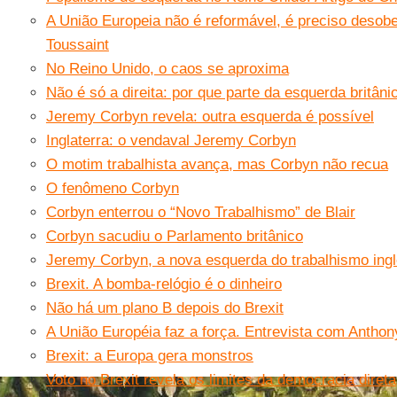
A União Europeia não é reformável, é preciso desobe
Toussaint
No Reino Unido, o caos se aproxima
Não é só a direita: por que parte da esquerda britâni
Jeremy Corbyn revela: outra esquerda é possível
Inglaterra: o vendaval Jeremy Corbyn
O motim trabalhista avança, mas Corbyn não recua
O fenômeno Corbyn
Corbyn enterrou o “Novo Trabalhismo” de Blair
Corbyn sacudiu o Parlamento britânico
Jeremy Corbyn, a nova esquerda do trabalhismo ing
Brexit. A bomba-relógio é o dinheiro
Não há um plano B depois do Brexit
A União Européia faz a força. Entrevista com Antho
Brexit: a Europa gera monstros
Voto no Brexit revela os limites da democracia direta