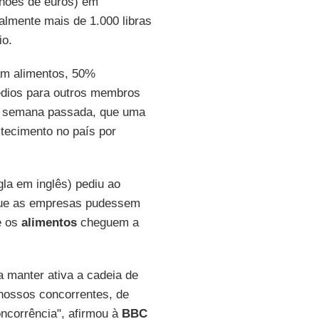
ilhões de euros) em
almente mais de 1.000 libras
io.
am alimentos, 50%
dios para outros membros
a semana passada, que uma
tecimento no país por
igla em inglês) pediu ao
que as empresas pudessem
e os
alimentos
cheguem a
 manter ativa a cadeia de
nossos concorrentes, de
ncorrência", afirmou à
BBC