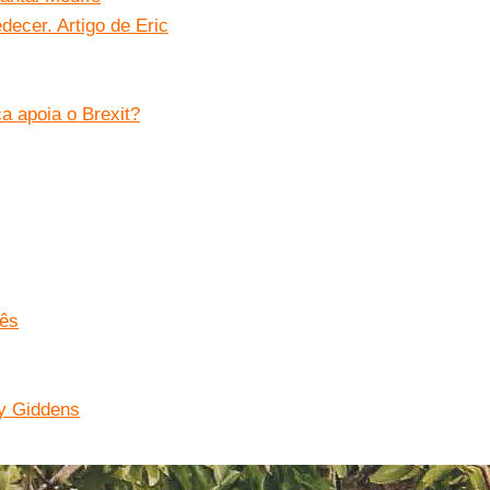
decer. Artigo de Eric
ca apoia o Brexit?
lês
ny Giddens