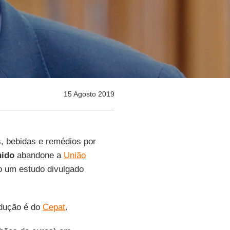
15 Agosto 2019
, bebidas e remédios por
nido
abandone a
União
o um estudo divulgado
adução é do
Cepat
.