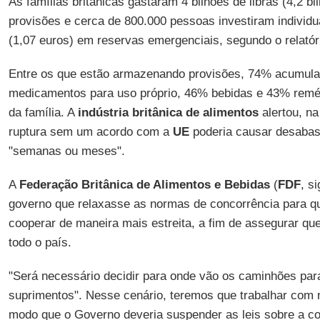
As famílias britânicas gastaram 4 bilhões de libras (4,2 b
provisões e cerca de 800.000 pessoas investiram individu
(1,07 euros) em reservas emergenciais, segundo o relatór
Entre os que estão armazenando provisões, 74% acumul
medicamentos para uso próprio, 46% bebidas e 43% remé
da família. A
indústria britânica de alimentos
alertou, n
ruptura sem um acordo com a
UE
poderia causar desabas
"semanas ou meses".
A
Federação Britânica de Alimentos e Bebidas
(
FDF
, s
governo que relaxasse as normas de concorrência para 
cooperar de maneira mais estreita, a fim de assegurar qu
todo o país.
"Será necessário decidir para onde vão os caminhões para
suprimentos". Nesse cenário, teremos que trabalhar com 
modo que o Governo deveria suspender as leis sobre a co