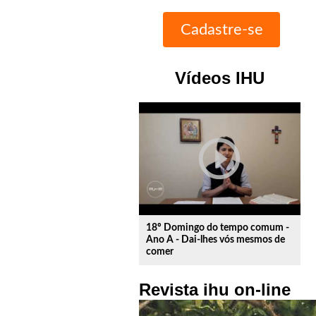
Vídeos IHU
play_circle_outline
18º Domingo do tempo comum -
Ano A - Dai-lhes vós mesmos de
comer
Revista ihu on-line