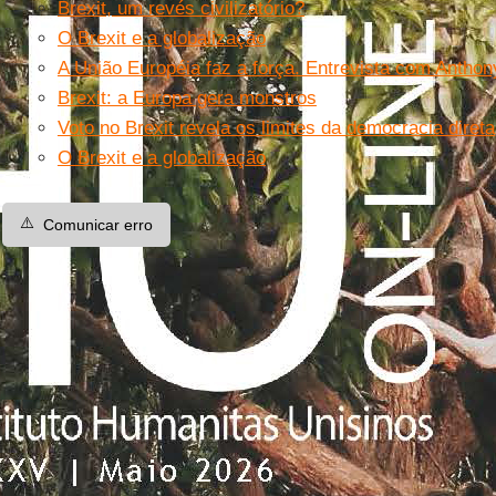
Brexit, um revés civilizatório?
O Brexit e a globalização
A União Européia faz a força. Entrevista com Antho
Brexit: a Europa gera monstros
Voto no Brexit revela os limites da democracia direta
O Brexit e a globalização
⚠️
Comunicar erro