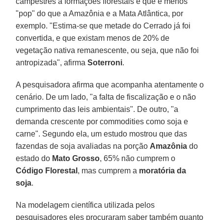
campestres a formações florestais e que é menos
"pop" do que a Amazônia e a Mata Atlântica, por
exemplo. "Estima-se que metade do Cerrado já foi
convertida, e que existam menos de 20% de
vegetação nativa remanescente, ou seja, que não foi
antropizada", afirma
Soterroni
.
A pesquisadora afirma que acompanha atentamente o
cenário. De um lado, "a falta de fiscalização e o não
cumprimento das leis ambientais". De outro, "a
demanda crescente por commodities como soja e
carne". Segundo ela, um estudo mostrou que das
fazendas de soja avaliadas na porção
Amazônia
do
estado do
Mato Grosso
, 65% não cumprem o
Código Florestal
, mas cumprem a
moratória da
soja
.
Na modelagem científica utilizada pelos
pesquisadores eles procuraram saber também quanto