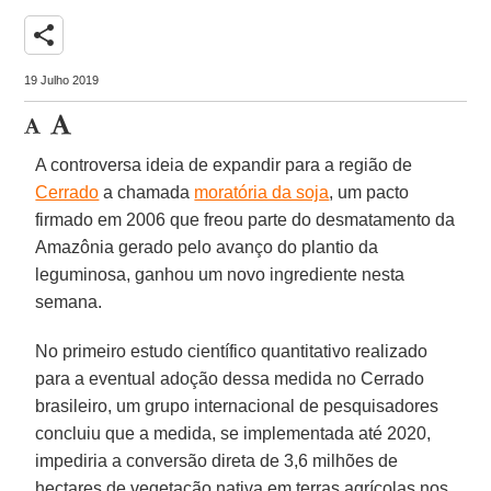
share
19 Julho 2019
A controversa ideia de expandir para a região de
Cerrado
a chamada
moratória da soja
, um pacto
firmado em 2006 que freou parte do desmatamento da
Amazônia gerado pelo avanço do plantio da
leguminosa, ganhou um novo ingrediente nesta
semana.
No primeiro estudo científico quantitativo realizado
para a eventual adoção dessa medida no Cerrado
brasileiro, um grupo internacional de pesquisadores
concluiu que a medida, se implementada até 2020,
impediria a conversão direta de 3,6 milhões de
hectares de vegetação nativa em terras agrícolas nos