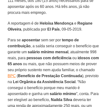
111 meses, dos 180 (15 anos) necessários para se
aposentar após os 60 anos. Há três anos, já não
procura mais emprego.
A reportagem é de
Heloísa Mendonça
e
Regiane
Oliveira
, publicada por
El País
, 09-05-2019.
Para se
aposentar
sem ser por
tempo de
contribuição
, a saída seria conseguir o benefício que
garante um
salário mínimo mensal
, atualmente 998
reais, para
pessoas com deficiência
ou
idosos com
65
anos
ou mais, que não possuem meios de prover
seu próprio sustento nem ajuda familiar, o chamado
BPC
(
Benefício de Prestação Continuada
), previsto
na
Lei Orgânica da Assistência Social
. “Não
consegui o benefício porque meu marido é
aposentado e ganha um
salário mínimo
”, conta. Para
ser elegível ao benefício,
Nailda Silva
deveria ter
uma renda de aproximadamente 250 reais, ou um