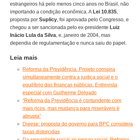
estrangeiros há pelo menos cinco anos no Brasil, não
importando a condição econômica. A
Lei 10.835
,
proposta por
Suplicy
, foi aprovada pelo Congresso, e
chegou a ser sancionada pelo ex-presidente
Luiz
Inácio Lula da Silva
, e, janeiro de 2004, mas
dependia de regulamentação e nunca saiu do papel.
Leia mais
Reforma da Previdência. Projeto conspira
simultaneamente contra a justiça social e o
equilíbrio das finanças públicas. Entrevista
especial com Guilherme Delgado
“Reforma da Previdência é contundente com
mais ricos, mas mudança para miseráveis é
abrupta”
Dieese: proposta do governo para BPC considera
taxas distorcidas
Da seguridade social ao seguro social. Reforma