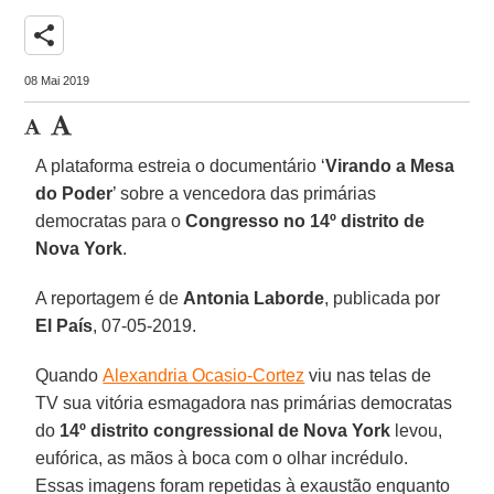
share
08 Mai 2019
A plataforma estreia o documentário ‘
Virando a Mesa
do Poder
’ sobre a vencedora das primárias
democratas para o
Congresso no 14º distrito de
Nova York
.
A reportagem é de
Antonia Laborde
, publicada por
El País
, 07-05-2019.
Quando
Alexandria Ocasio-Cortez
viu nas telas de
TV sua vitória esmagadora nas primárias democratas
do
14º distrito congressional de Nova York
levou,
eufórica, as mãos à boca com o olhar incrédulo.
Essas imagens foram repetidas à exaustão enquanto