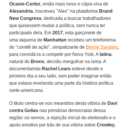
Ocasio-Cortez
, irmão mais novo e cópia viva de
Alexandria
, inscreveu "Alex" na plataforma
Brand
New Congress
, dedicada a buscar trabalhadores
que quisessem mudar a política, sem nunca ter
participado dela. Em
2017
, esta garçonete de
uma
taqueria
de
Manhattan
recebeu um telefonema
do "comitê de ação", simpatizante de
Bernie Sanders
,
para convidá-la a competir por Nova York. A
latina
,
natural do
Bronx
, decidiu mergulhar na lama. A
documentarista
Rachel Lears
esteve desde o
primeiro dia a seu lado, sem poder imaginar então
que estava revelando uma parte da história política
norte-americana.
O título centra-se nos meandros desta vitória de
Davi
contra Golias
nas primárias democratas dessa
região: os nervos, a rejeição inicial do eleitorado e o
apoio emotivo por trás de sua vitória sobre
Crowley
,