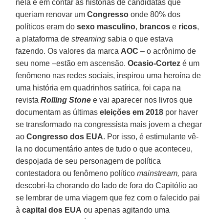
nela e em contar as histórias de candidatas que
queriam renovar um
Congresso
onde 80% dos
políticos eram do
sexo masculino
,
brancos
e
ricos
,
a plataforma de
streaming
sabia o que estava
fazendo. Os valores da marca
AOC
– o acrônimo de
seu nome –estão em ascensão.
Ocasio-Cortez
é um
fenômeno nas redes sociais, inspirou uma heroína de
uma história em quadrinhos satírica, foi capa na
revista
Rolling Stone
e vai aparecer nos livros que
documentam as últimas
eleições em 2018
por haver
se transformado na congressista mais jovem a chegar
ao
Congresso dos EUA
. Por isso, é estimulante vê-
la no documentário antes de tudo o que aconteceu,
despojada de seu personagem de política
contestadora ou fenômeno político
mainstream,
para
descobri-la chorando do lado de fora do Capitólio ao
se lembrar de uma viagem que fez com o falecido pai
à
capital dos EUA
ou apenas agitando uma