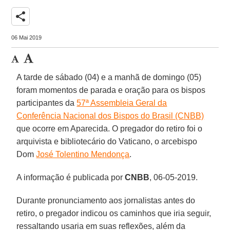
share
06 Mai 2019
A tarde de sábado (04) e a manhã de domingo (05)
foram momentos de parada e oração para os bispos
participantes da
57ª Assembleia Geral da
Conferência Nacional dos Bispos do Brasil (CNBB)
que ocorre em Aparecida. O pregador do retiro foi o
arquivista e bibliotecário do Vaticano, o arcebispo
Dom
José Tolentino Mendonça
.
A informação é publicada por
CNBB
, 06-05-2019.
Durante pronunciamento aos jornalistas antes do
retiro, o pregador indicou os caminhos que iria seguir,
ressaltando usaria em suas reflexões, além da