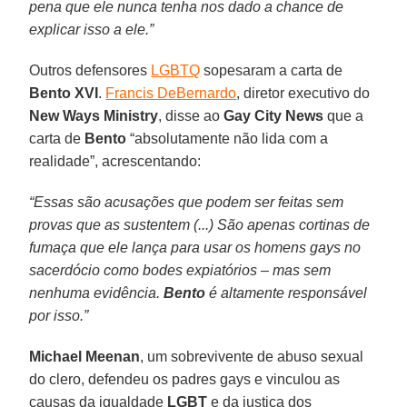
pena que ele nunca tenha nos dado a chance de
explicar isso a ele.”
Outros defensores
LGBTQ
sopesaram a carta de
Bento XVI
.
Francis DeBernardo
, diretor executivo do
New Ways Ministry
, disse ao
Gay City News
que a
carta de
Bento
“absolutamente não lida com a
realidade”, acrescentando:
“Essas são acusações que podem ser feitas sem
provas que as sustentem (...) São apenas cortinas de
fumaça que ele lança para usar os homens gays no
sacerdócio como bodes expiatórios – mas sem
nenhuma evidência.
Bento
é altamente responsável
por isso.”
Michael Meenan
, um sobrevivente de abuso sexual
do clero, defendeu os padres gays e vinculou as
causas da igualdade
LGBT
e da justiça dos