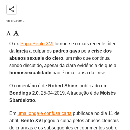
share
26 Abril 2019
O ex-
Papa Bento XVI
tornou-se o mais recente líder
da
Igreja
a culpar os
padres gays
pela
crise dos
abusos sexuais do clero
, um mito que continua
sendo discutido, apesar da clara evidência de que a
homossexualidade
não é uma causa da crise.
O comentário é de
Robert Shine
, publicado em
Bondings 2.0
, 25-04-2019. A tradução é de
Moisés
Sbardelotto
.
Em
uma longa e confusa carta
publicada no dia 11 de
abril,
Bento XVI
jogou a culpa pelos abusos clericais
de crianças e os subsequentes encobrimentos sobre