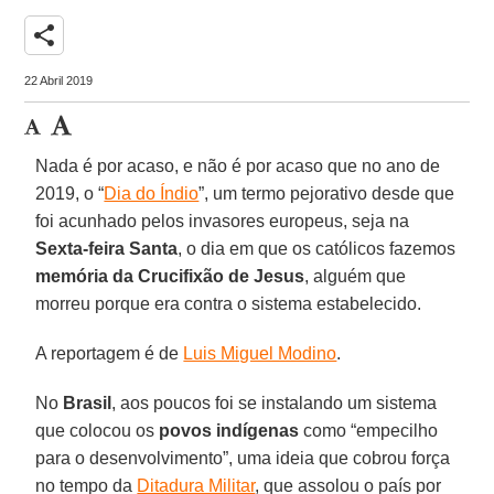
share
22 Abril 2019
Nada é por acaso, e não é por acaso que no ano de
2019, o “
Dia do Índio
”, um termo pejorativo desde que
foi acunhado pelos invasores europeus, seja na
Sexta-feira Santa
, o dia em que os católicos fazemos
memória da Crucifixão de Jesus
, alguém que
morreu porque era contra o sistema estabelecido.
A reportagem é de
Luis Miguel Modino
.
No
Brasil
, aos poucos foi se instalando um sistema
que colocou os
povos indígenas
como “empecilho
para o desenvolvimento”, uma ideia que cobrou força
no tempo da
Ditadura Militar
, que assolou o país por