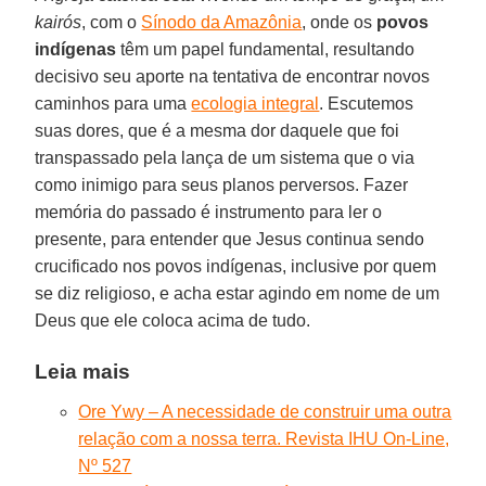
kairós
, com o
Sínodo da Amazônia
, onde os
povos
indígenas
têm um papel fundamental, resultando
decisivo seu aporte na tentativa de encontrar novos
caminhos para uma
ecologia integral
. Escutemos
suas dores, que é a mesma dor daquele que foi
transpassado pela lança de um sistema que o via
como inimigo para seus planos perversos. Fazer
memória do passado é instrumento para ler o
presente, para entender que Jesus continua sendo
crucificado nos povos indígenas, inclusive por quem
se diz religioso, e acha estar agindo em nome de um
Deus que ele coloca acima de tudo.
Leia mais
Ore Ywy – A necessidade de construir uma outra
relação com a nossa terra. Revista IHU On-Line,
Nº 527