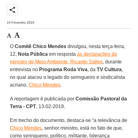
share
14 Fevereiro 2019
O
Comitê Chico Mendes
divulgou, nesta terça-feira,
12,
Nota Pública
em resposta
às declarações do
ministro de Meio Ambiente, Ricardo Salles
, durante
entrevista no
Programa Roda Viva
, da
TV Cultura
,
no qual atacou o legado do seringueiro e sindicalista
acriano,
Chico Mendes
.
A reportagem é publicada por
Comissão Pastoral da
Terra - CPT
, 13-02-2019.
Em trecho do documento, destaca-se “a relevância de
Chico Mendes
, senhor ministro, está no fato de que,
como seringueiro, político, militante, liderança