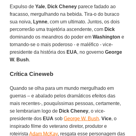
Expulso de
Yale
,
Dick Cheney
parece fadado ao
fracasso, mergulhando na bebida. Tira-o do buraco
sua noiva,
Lynne
, com um ultimato. Juntos, os dois
percorrerão uma trajetória ascendente, com
Dick
dominando os meandros do poder em
Washington
e
tornando-se o mais poderoso - e maléfico - vice-
presidente da história dos
EUA
, no governo
George
W. Bush
.
Crítica Cineweb
Quando se olha para um mundo mergulhado em
guerras – e abalado pelos dramáticos efeitos das
mais recentes-, pouquíssimas pessoas, certamente,
se lembrariam logo de
Dick Cheney
, o vice-
presidente dos
EUA
sob
George W. Bush
.
Vice
, o
inspirado filme do veterano diretor, produtor e
roteirista
Adam McKay
, resgata esse personagem das