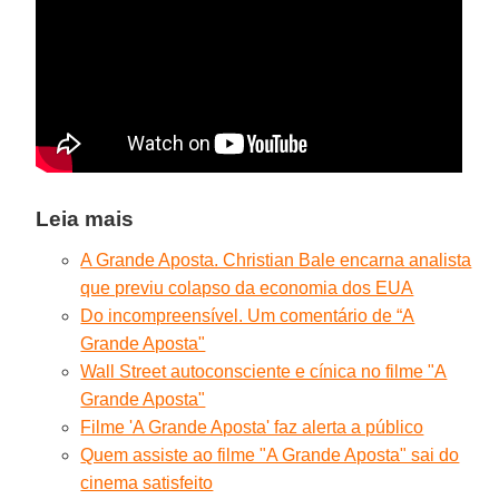
Leia mais
A Grande Aposta. Christian Bale encarna analista
que previu colapso da economia dos EUA
Do incompreensível. Um comentário de “A
Grande Aposta"
Wall Street autoconsciente e cínica no filme "A
Grande Aposta"
Filme 'A Grande Aposta' faz alerta a público
Quem assiste ao filme "A Grande Aposta" sai do
cinema satisfeito