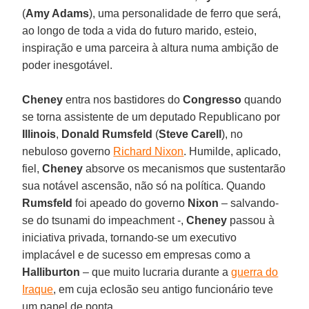
(
Amy Adams
), uma personalidade de ferro que será,
ao longo de toda a vida do futuro marido, esteio,
inspiração e uma parceira à altura numa ambição de
poder inesgotável.
Cheney
entra nos bastidores do
Congresso
quando
se torna assistente de um deputado Republicano por
Illinois
,
Donald Rumsfeld
(
Steve Carell
), no
nebuloso governo
Richard Nixon
. Humilde, aplicado,
fiel,
Cheney
absorve os mecanismos que sustentarão
sua notável ascensão, não só na política. Quando
Rumsfeld
foi apeado do governo
Nixon
– salvando-
se do tsunami do impeachment -,
Cheney
passou à
iniciativa privada, tornando-se um executivo
implacável e de sucesso em empresas como a
Halliburton
– que muito lucraria durante a
guerra do
Iraque
, em cuja eclosão seu antigo funcionário teve
um papel de ponta.