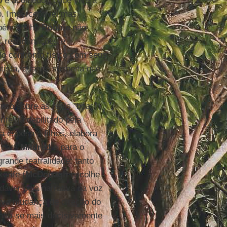
 e acolhedor, onde vive a
go. Imperceptível mas
bém o filho
Robbie
não
s recriminações e
do confronto físico com seus
tista, quando suspeita que
-la...
fuso sobre as reais "boas"
fe, já debilitado pela
a esposa e filhos, elabora
, para
Mildred
e para o
ande teatralidade: tanto
erife (
McDonagh
escolhe
dáver pela narrativa na voz
tiva mudança de direção do
ha-se mais decisivamente