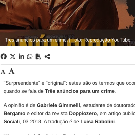
Três anúncios para um crime. | Foto: Reprodução YouTube
"Surpreendente" e "original": estes são os termos que oc
quando se fala de
Três anúncios para um crime
.
A opinião é de
Gabriele Gimmelli,
estudante de doutorad
Bergamo
e editor da revista
Doppiozero
,
em artigo publi
Sociali
, 03-2018. A tradução é de
Luisa Rabolini
.