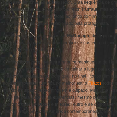
tudo está em chamas ao seu redor. Uma sequência de gra
verdadeiro cinema, como diria o diretor
Truffaut
, mas ao
ironia, como outras espalhadas ao longo do filme: basta p
anão jogador de sinuca, apaixonado pela protagonista.
A contínua intenção de valorizar
McDonagh
, determinado
expectativas do público, nem sempre se sustenta no long
de um defeito estrutural.
O mecanismo para inverter a retórica maniqueísta de
Hol
gumes que pode correr o risco de deixar o lugar para outr
enfadonha: aquela segundo a qual, no final, "todos têm s
no cômputo geral, justifica no melhor estilo
Pilatos
todos o
mundo é culpado, então ninguém é culpado. Mas uma cois
convidar para superar as aparências, mesmo quando elas
como no caso de
Dixon
e
Mildred
; outro é se comprazer
destino tragicômico da
América
contemporânea. Melhor e