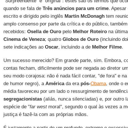
"Surpreendente" e "original": estes são os termos que oc
quando se fala de
Três anúncios para um crime
. Apesar 
escrito e dirigido pelo inglês
Martin McDonagh
tem reunid
amplo consenso por parte da crítica e do público, também
recebidos:
Osella de Ouro
pelo
Melhor Roteiro
na última
Cinema de Veneza
; quatro
Globos de Ouro
(incluindo do
sete indicações ao
Oscar
, incluindo a de
Melhor Filme
.
Um sucesso merecido? Em grande parte, sim. Embora, c
contas fecham, dificilmente pode ser negada ao diretor u
seu modo corajosa: não é nada fácil contar, "de fora" e 
de humor negro), a
América
da era
pós-
Obama
, onde o 
média favoreceu por um lado o ressurgimento de tendênc
segregacionistas
(aliás, nunca silenciadas) e, por outro
espécie de "
far west
moral", segundo o qual às vezes a m
justiça é fazê-la com as próprias mãos.
É justamente a partir de um profundo, extremo e excessiv