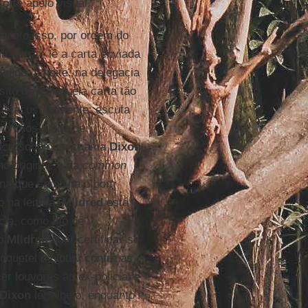
orte apelo visual.
uanto isso, por ordem do
a surra - lê a carta enviada
ndido, à noite, na delegacia
ito de ler aquela carta tão
sive acusticamente: escuta
ouvimos a voz de
macroscópicos, chama
Dixon
no original: o da
common
fona que combina o bom
 na leitura,
Mildred
está
cia, como ato de
do
Mildred
quer certificar-se
coquetel molotov contra as
er louvores ao ex-policial e
Dixon
ler alheio, enquanto