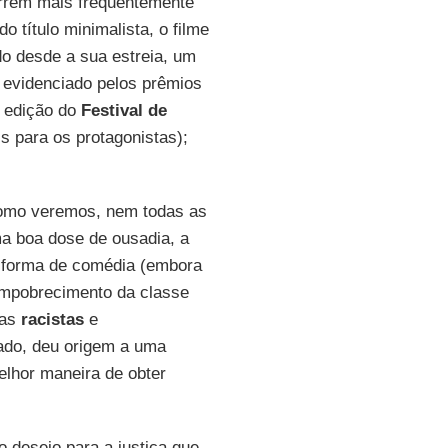
orrem mais frequentemente
do título minimalista, o filme
o desde a sua estreia, um
 evidenciado pelos prêmios
 edição do
Festival de
is para os protagonistas);
omo veremos, nem todas as
ma boa dose de ousadia, a
na forma de comédia (embora
empobrecimento da classe
ias
racistas
e
 lado, deu origem a uma
elhor maneira de obter
o desejo para a justiça que