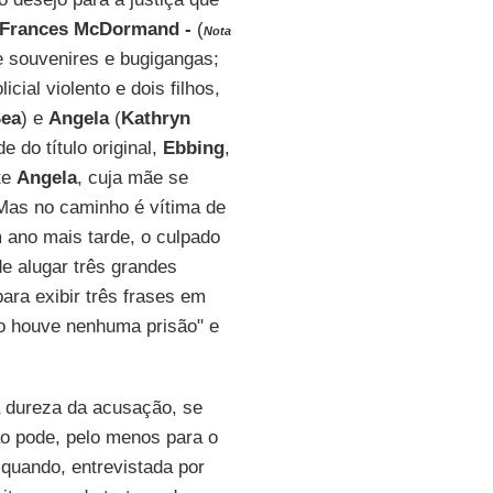
Frances McDormand -
(
Nota
e souvenires e bugigangas;
al violento e dois filhos,
Sea
) e
Angela
(
Kathryn
e do título original,
Ebbing
,
te
Angela
, cuja mãe se
 Mas no caminho é vítima de
 ano mais tarde, o culpado
e alugar três grandes
para exibir três frases em
não houve nenhuma prisão" e
a dureza da acusação, se
não pode, pelo menos para o
 quando, entrevistada por