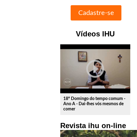
Vídeos IHU
play_circle_outline
18º Domingo do tempo comum -
Ano A - Dai-lhes vós mesmos de
comer
Revista ihu on-line