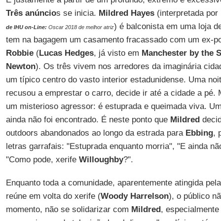
Três anúncio
s se inicia.
Mildred Hayes
(interpretada por
) é balconista em uma loja d
de IHU on-Line:
Oscar 2018 de melhor atriz
tem na bagagem um casamento fracassado com um ex-polici
Robbie
(
Lucas Hedges
, já visto em
Manchester by the 
Newton
). Os três vivem nos arredores da imaginária cidad
um típico centro do vasto interior estadunidense. Uma noi
recusou a emprestar o carro, decide ir até a cidade a pé.
um misterioso agressor: é estuprada e queimada viva. Um
ainda não foi encontrado. É neste ponto que
Mildred
decid
outdoors abandonados ao longo da estrada para
Ebbing
, 
letras garrafais: "Estuprada enquanto morria", "E ainda 
"Como pode, xerife
Willoughby
?".
Enquanto toda a comunidade, aparentemente atingida pel
reúne em volta do xerife (
Woody Harrelson
), o público 
momento, não se solidarizar com
Mildred
, especialmente