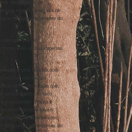
nde intensidade, de
 mesmo tempo carregada de
ensar na figura recorrente do
 a decepcionar as
o curso. Não se trata apenas
lywood
é uma faca de dois
a retórica, não menos
uas razões”. Uma visão que,
s personagens: se todo
a é suspender o juízo e
 parecem incontestáveis,
 um tanto cinicamente com
m descrever os sintomas de