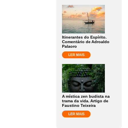
Itinerantes do Espírito.
Comentário de Adroaldo
Palaoro
LER MAIS
A mística zen budista na
trama da vida. Artigo de
Faustino Teixeira
LER MAIS