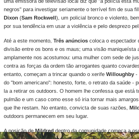
uma emissora de televisão local diz que "a polícia está m
negros" para investigar seriamente o terrível fim de sua fi
Dixon
(
Sam Rockwell
), um policial bronco e violento, 
por sua tendência em usar a violência e pelo desprezo pe
Até a este momento,
Três anúncios
coloca o espectador d
divisão entre os bons e os maus; uma visão maniqueísta
amplamente nos acostumou: uma mulher com sede de just
contra as forças da ordem tão arrogantes quanto covardes
entanto, começam a trincar quando o xerife
Willoughby
- 
do "bom americano": honesto, forte, o retrato da saúde - 
la a retirar os outdoors. O homem lhe confessa que está
pulmão e um caso como esse só iria tornar mais amargo
que lhe restam. No entanto, convicta de suas razões,
Mil
outdoors permanecem em seu lugar.
A posição de
Mildred
dentro da comunidade começa a oscil