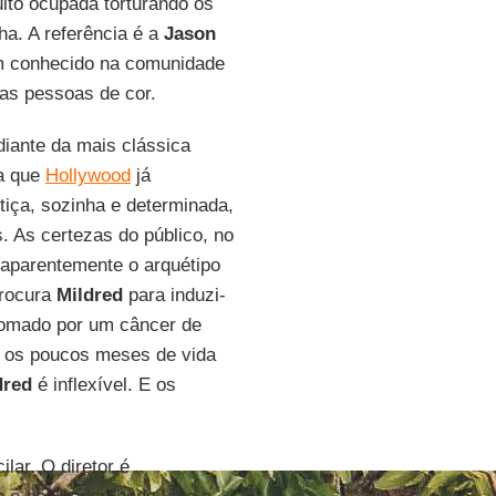
uito ocupada torturando os
lha. A referência é a
Jason
bem conhecido na comunidade
las pessoas de cor.
iante da mais clássica
 a que
Hollywood
já
iça, sozinha e determinada,
. As certezas do público, no
aparentemente o arquétipo
procura
Mildred
para induzi-
 tomado por um câncer de
s os poucos meses de vida
dred
é inflexível. E os
ar. O diretor é