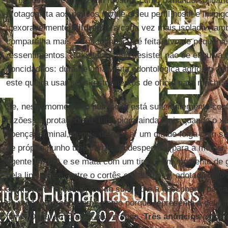
particularmente eficaz em mostrar como o mundo solidário
protagonista aos poucos revele o seu perfil hostil e inimi
inexoravelmente
Mildred
fica cada vez mais isolada (tam
compartilha mais a sua teimosia), é feita alvo de pequena
ressentimentos. No entanto, não desiste, não se esquiva 
concidadãos: durante uma visita odontológica agride o den
este queira usar seus instrumentos de ofício para machucá
Se, neste momento, o público já está suficientemente con
razões da protagonista, tudo piora ainda mais quando o xeri
doença terminal, depois de passar um dia de folga com su
de próprio punho três cartas de despedida (para a mulher
agente
Dixon
) e se mata com um tiro. É um momento de gr
pela linguagem, entre o cortês e o afetuoso, adotada pelo x
acompanhar a sequência do suicídio e a descoberta do ca
do próprio personagem), como porque representa a defini
filme. Daqui em diante, na verdade,
Três anúncios
embren