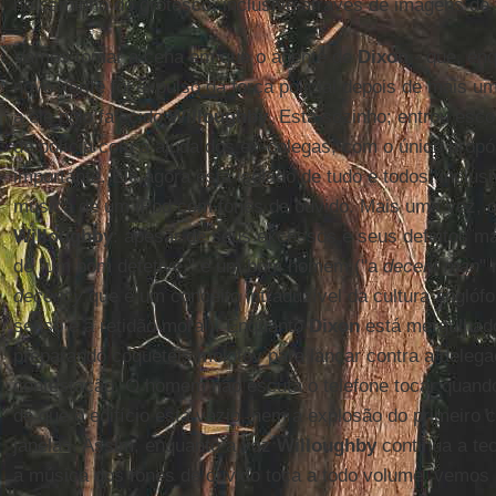
no caminho do grotesco, inclusive através de imagens de f
Vamos tomar a cena em que o agente de
Dixon
- que, enq
novo xerife foi expulso da força policial depois de mais um
a ele pelo falecido
Willoughby
. Está sozinho; entrou esco
de polícia com a ajuda dos ex-colegas, com o único propós
importante. Ele agora está isolado de tudo e todos, inclu
música de um iPod com fones de ouvido. Mais uma vez, 
Willoughby
: apesar de seus excessos e seus defeitos 
de "um bom detetive," e um bom homem ("a
decent man
" 
decency
que é um conceito intraduzível da cultura angló
senso e a retidão moral). Enquanto
Dixon
está mergulhado
preparando coquetéis molotov para lançar contra a delega
contestação. O homem não escuta o telefone tocar quan
de que o edifício está vazio, nem a explosão do primeiro 
janelas. Assim, enquanto a voz
Willoughby
continua a tec
a música dos fones de ouvido toca a todo volume, vemos