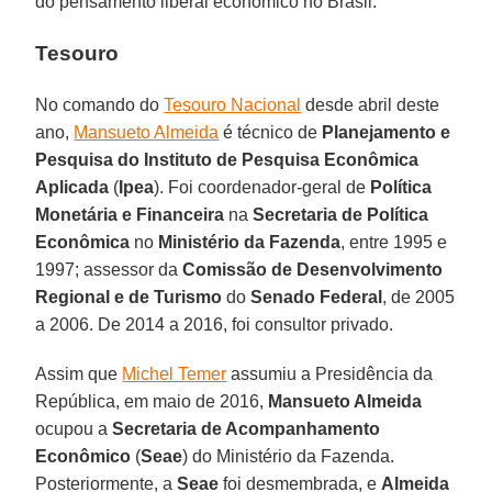
do pensamento liberal econômico no Brasil.
Tesouro
No comando do
Tesouro Nacional
desde abril deste
ano,
Mansueto Almeida
é técnico de
Planejamento e
Pesquisa do Instituto de Pesquisa Econômica
Aplicada
(
Ipea
). Foi coordenador-geral de
Política
Monetária e Financeira
na
Secretaria de Política
Econômica
no
Ministério da Fazenda
, entre 1995 e
1997; assessor da
Comissão de Desenvolvimento
Regional e de Turismo
do
Senado Federal
, de 2005
a 2006. De 2014 a 2016, foi consultor privado.
Assim que
Michel Temer
assumiu a Presidência da
República, em maio de 2016,
Mansueto Almeida
ocupou a
Secretaria de Acompanhamento
Econômico
(
Seae
) do Ministério da Fazenda.
Posteriormente, a
Seae
foi desmembrada, e
Almeida