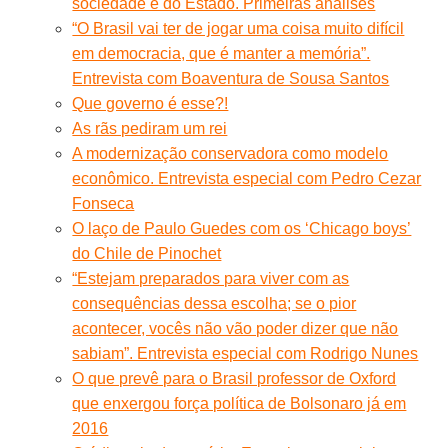
sociedade e do Estado. Primeiras análises
“O Brasil vai ter de jogar uma coisa muito difícil
em democracia, que é manter a memória”.
Entrevista com Boaventura de Sousa Santos
Que governo é esse?!
As rãs pediram um rei
A modernização conservadora como modelo
econômico. Entrevista especial com Pedro Cezar
Fonseca
O laço de Paulo Guedes com os ‘Chicago boys’
do Chile de Pinochet
“Estejam preparados para viver com as
consequências dessa escolha; se o pior
acontecer, vocês não vão poder dizer que não
sabiam”. Entrevista especial com Rodrigo Nunes
O que prevê para o Brasil professor de Oxford
que enxergou força política de Bolsonaro já em
2016