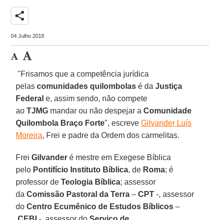
share
04 Julho 2018
"Frisamos que a competência jurídica
pelas
comunidades quilombolas
é da
Justiça
Federal
e, assim sendo, não compete
ao
TJMG
mandar ou não despejar a
Comunidade
Quilombola Braço Forte
", escreve
Gilvander Luís
Moreira
, Frei e padre da Ordem dos carmelitas.
Frei
Gilvander
é
mestre em Exegese Bíblica
pelo
Pontifício Instituto Bíblica
, de
Roma
; é
professor de
Teologia Bíblica
; assessor
da
Comissão Pastoral da Terra
–
CPT
-, assessor
do
Centro Ecumênico de Estudos Bíblicos
–
CEBI
-, assessor do
Serviço de