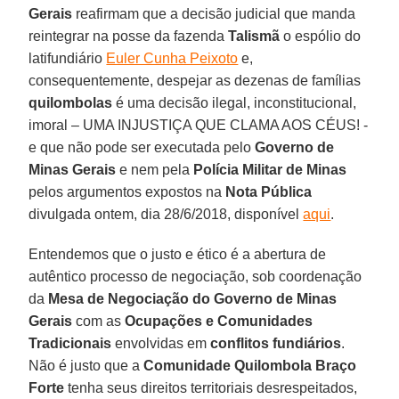
Gerais
reafirmam que a decisão judicial que manda
reintegrar na posse da fazenda
Talismã
o espólio do
latifundiário
Euler Cunha Peixoto
e,
consequentemente, despejar as dezenas de famílias
quilombolas
é uma decisão ilegal, inconstitucional,
imoral – UMA INJUSTIÇA QUE CLAMA AOS CÉUS! -
e que não pode ser executada pelo
Governo de
Minas Gerais
e nem pela
Polícia Militar de Minas
pelos argumentos expostos na
Nota Pública
divulgada ontem, dia 28/6/2018, disponível
aqui
.
Entendemos que o justo e ético é a abertura de
autêntico processo de negociação, sob coordenação
da
Mesa de Negociação do Governo de Minas
Gerais
com as
Ocupações e Comunidades
Tradicionais
envolvidas em
conflitos fundiários
.
Não é justo que a
Comunidade Quilombola Braço
Forte
tenha seus direitos territoriais desrespeitados,