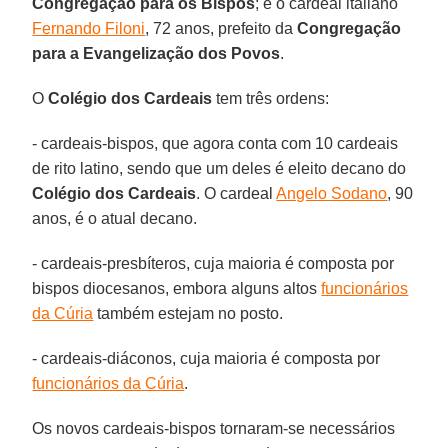
Congregação para os Bispos
; e o cardeal italiano
Fernando Filoni
, 72 anos, prefeito da
Congregação
para a Evangelização dos Povos
.
O
Colégio dos Cardeais
tem três ordens:
- cardeais-bispos, que agora conta com 10 cardeais
de rito latino, sendo que um deles é eleito decano do
Colégio dos Cardeais
. O cardeal
Angelo Sodano
, 90
anos, é o atual decano.
- cardeais-presbíteros, cuja maioria é composta por
bispos diocesanos, embora alguns altos
funcionários
da Cúria
também estejam no posto.
- cardeais-diáconos, cuja maioria é composta por
funcionários da Cúria
.
Os novos cardeais-bispos tornaram-se necessários