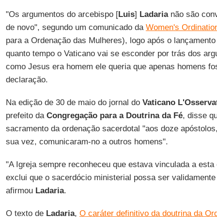
"Os argumentos do arcebispo [
Luis
]
Ladaria
não são conv
de novo", segundo um comunicado da
Women's Ordinatio
para a Ordenação das Mulheres), logo após o lançamento 
quanto tempo o Vaticano vai se esconder por trás dos ar
como Jesus era homem ele queria que apenas homens fos
declaração.
Na edição de 30 de maio do jornal do
Vaticano
L'Osserv
prefeito da
Congregação para a Doutrina da Fé
, disse q
sacramento da ordenação sacerdotal "aos doze apóstolos
sua vez, comunicaram-no a outros homens".
"A Igreja sempre reconheceu que estava vinculada a esta
exclui que o sacerdócio ministerial possa ser validamente
afirmou
Ladaria
.
O texto de
Ladaria
,
O caráter definitivo da doutrina da Ord