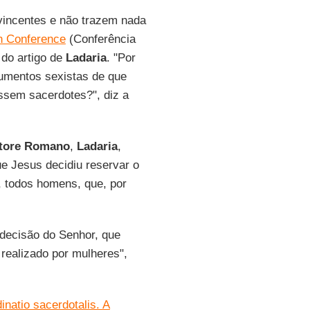
incentes e não trazem nada
n Conference
(Conferência
do artigo de
Ladaria
. "Por
gumentos sexistas de que
sem sacerdotes?", diz a
atore Romano
,
Ladaria
,
ue Jesus decidiu reservar o
, todos homens, que, por
 decisão do Senhor, que
 realizado por mulheres",
inatio sacerdotalis. A