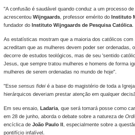
"A confusão é saudável quando conduz a um processo de 
acrescentou
Wijngaards
, professor emérito do
Instituto
fundador do
Instituto Wijngaards de Pesquisa Católica
.
As estatísticas mostram que a maioria dos católicos com 
acreditam que as mulheres devem poder ser ordenadas, o
decorre de estudos teológicos, mas de seu 'sentido católi
Jesus, que sempre tratou mulheres e homens de forma igua
mulheres de serem ordenadas no mundo de hoje".
"Esse
sensus fidei
é a base do magistério de toda a Igrej
hierárquicos deveriam prestar atenção em qualquer decisã
Em seu ensaio,
Ladaria
, que será tomará posse como ca
em 28 de junho, aborda o debate sobre a natureza de
Ordi
encíclica de
João Paulo II
, especialmente sobre a quest
pontifício infalível.