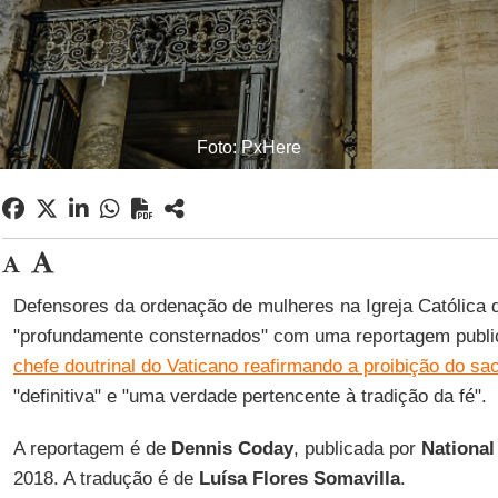
Foto: PxHere
Defensores da ordenação de mulheres na Igreja Católica 
"profundamente consternados" com uma reportagem publi
chefe doutrinal do Vaticano reafirmando a proibição do sa
"definitiva" e "uma verdade pertencente à tradição da fé".
A reportagem é de
Dennis Coday
, publicada por
National
2018. A tradução é de
Luísa Flores Somavilla
.