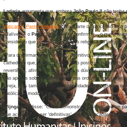
Ladaria
argumenta que, embora
João Paulo II
não tenha 
se tratava de um ensino ex cathedra — conforme indicad
Vaticano I Pastor Aeternus
como parte do processo de o p
infalível — o
Papa
"formalmente confirmou... o que o magis
considerou que pertencia à tradição religiosa ao longo da h
"Para confirmar que não é algo definitivo, argumenta-se qu
cathedra e que, então, uma decisão posterior por outro pa
revertê-lo”, afirmou. "Semear essas dúvidas cria uma grav
não apenas sobre o sacramento das ordens como parte da 
Igreja, mas também sobre a capacidade do magistério ordi
católica de modo infalível".
Wijngaards
disse: "Como demonstra a história, muitos p
que acreditavam ser 'definitivas', mas que acabaram send
'definitivo' de uma declaração papal não advém apenas d