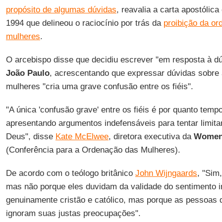
propósito de algumas dúvidas
, reavalia a carta apostólica
1994 que delineou o raciocínio por trás da
proibição da or
mulheres
.
O arcebispo disse que decidiu escrever "em resposta à dú
João Paulo
, acrescentando que expressar dúvidas sobre 
mulheres "cria uma grave confusão entre os fiéis".
"A única 'confusão grave' entre os fiéis é por quanto temp
apresentando argumentos indefensáveis para tentar limit
Deus", disse
Kate McElwee
, diretora executiva da
Women'
(Conferência para a Ordenação das Mulheres).
De acordo com o teólogo britânico
John Wijngaards
, "Sim
mas não porque eles duvidam da validade do sentimento in
genuinamente cristão e católico, mas porque as pessoas 
ignoram suas justas preocupações".