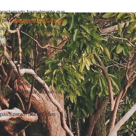
proclamado formalmente que
o pelo
documento do Concílio
apa declarar algo de forma
tério ordinário e universal
istória da Igreja".
e não foi definido ex
pa ou concílio poderia
e confusão entre os fiéis,
constituição divina da
nário de ensinar a doutrina
apas fizeram declarações
o falhas. O caráter
a intenção do Papa em