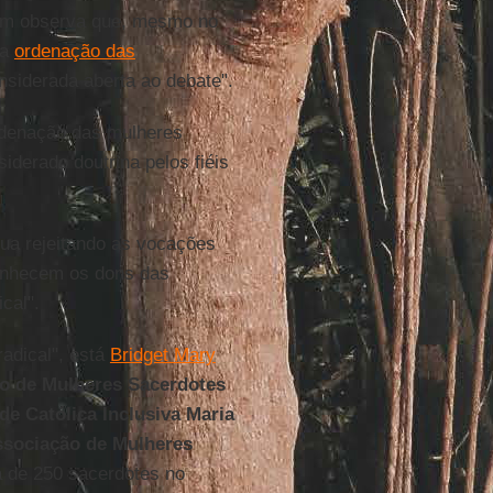
m observa que, mesmo no
da
ordenação das
nsiderada aberta ao debate".
rdenação das mulheres
iderado doutrina pelos fiéis
inua rejeitando as vocações
conhecem os dons das
cal".
adical", está
Bridget Mary
o de Mulheres Sacerdotes
e Católica Inclusiva Maria
sociação de Mulheres
 de 250 sacerdotes no