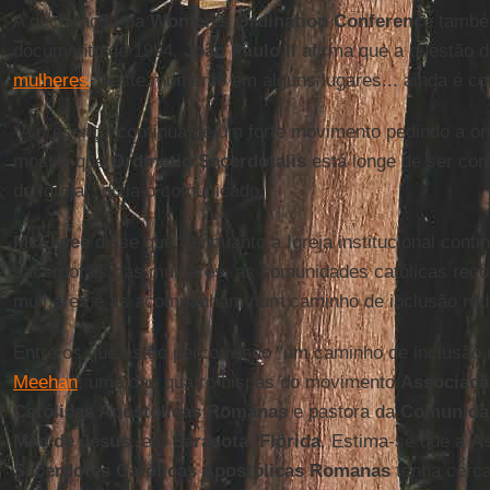
A declaração da
Women's Ordination Conference
també
documento de 1994,
João Paulo II
afirma que a questão 
mulheres
"neste momento em alguns lugares... ainda é co
"A presença contínua de um forte movimento pedindo a o
mostra que
Ordinatio Sacerdotalis
está longe de ser cons
da Igreja", dizia o comunicado.
McElwee
disse que, "enquanto a Igreja institucional cont
sacerdotais das mulheres, as comunidades católicas re
mulheres e as acompanham num caminho de inclusão radi
Entre os que estão percorrendo "um caminho de inclusão r
Meehan
, uma das quatro bispas do movimento
Associaçã
Católicas Apostólicas Romanas
e pastora da
Comunidad
Mãe de Jesus
, em
Sarasota
,
Flórida
. Estima-se que a
As
Sacerdotes Católicas Apostólicas Romanas
tenha cerca