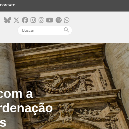
CONTATO
search
com a
ordenação
es