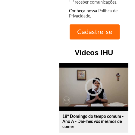
receber comunicações.
Conheça nossa
Política de
Privacidade
.
Vídeos IHU
play_circle_outline
18º Domingo do tempo comum -
Ano A - Dai-lhes vós mesmos de
comer