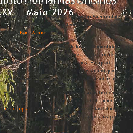
questão. Está intimamente ligado ao seu contexto".
De acordo com
Wijngaards
,
Ordinatio Sacerdotalis
não 
decisão infalível pelo "magistério ordinário e universal", 
jesuíta
Karl Rahner
.
Para ele, "em primeiro lugar,
Ordinatio Sacerdotalis
", nã
de autoridade docente. Em segundo, os bispos do mundo 
terceiro, não ouviram os fiéis comuns. Em quarto lugar, 
envolve fé ou moral revelada. Além disso, em quinto luga
não queriam impor uma decisão definitiva sobre o assunto
E acrescentou que "a crença de que só os homens podem
todos os 12 apóstolos eram homens é biblicamente infund
ininterrupta
' de exclusão das mulheres é tão falho quanto 
criado em seis dias porque todos os bispos, os pais da Ig
pensam assim".