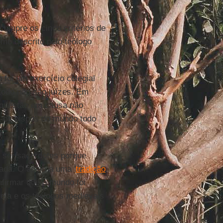
cumpre os cinco critérios de
como descrito pelo teólogo
o foi um exercício colegial
todo não são juízes. Em
a questão em causa não
r, os bispos do mundo todo
."
 ser sacerdotes porque
ada. O apelo a uma '
tradição
afirmar que o mundo foi
reja e os teólogos medievais