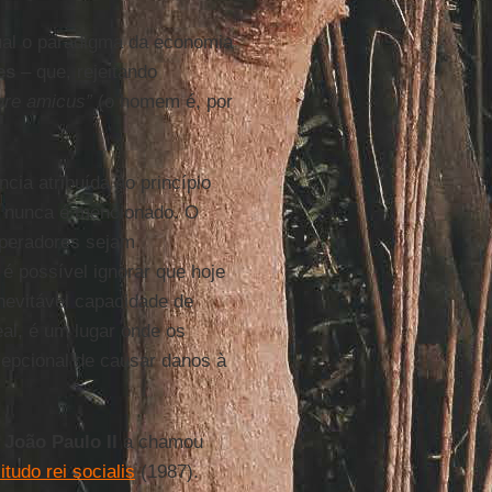
qual o paradigma da economia
es
– que, rejeitando
ure amicus”
(o homem é, por
ia atribuída ao princípio
se nunca é mencionado. O
operadores sejam
é possível ignorar que hoje
inevitável capacidade de
al, é um lugar onde os
epcional de causar danos à
o
João Paulo II
a chamou
citudo rei socialis
(1987).