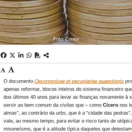
Foto: Conex
O documento
Oeconomicae et pecuniariae quaestionis
pro
apenas reformar, blocos inteiros do sistema financeiro qu
dos últimos 40 anos para levar as finanças novamente à s
servir ao bem comum da
civitas
que – como
Cícero
nos l
almas”, ao contrário da
urbs
, que é a “cidade das pedras”
vale, ao mesmo tempo, para evitar o risco tanto de utópic
misoneísmo, que é a atitude típica daqueles que detesta