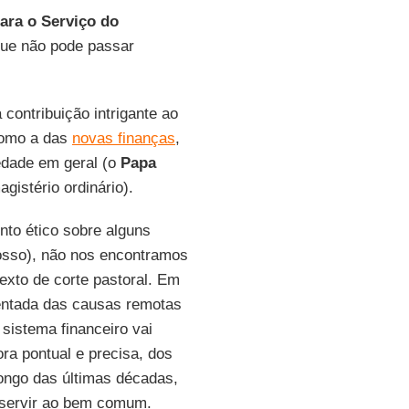
para o Serviço do
 que não pode passar
contribuição intrigante ao
como a das
novas finanças
,
edade em geral (o
Papa
gistério ordinário).
nto ético sobre alguns
nosso), não nos encontramos
exto de corte pastoral. Em
mentada das causas remotas
sistema financeiro vai
ra pontual e precisa, dos
ongo das últimas décadas,
e servir ao bem comum.