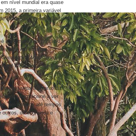
s em nível mundial era quase
 2015, a primeira variável
e elefantíase da atividade
é a afirmação do princípio
r vivendo em esferas
 Overlapping Magisteria
),
chard Whateley
, catedrático
 mantida separada tanto da
a economia ambicione a ver
 foi, pelo menos até tempos
 outros, de economia e
ara compreender como, a