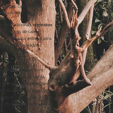
finanças
, cujo lema é:
ve ser feito”.
m os tradicionais
contratos
 com fluxos de caixa
ão combinados entre si para
famigerados derivados.
stionis
se detém com
ão do princípio do Noma,
de ascendência hobbesiana)
do
homo oeconomicus
. Se eu
poderei confiar nele e
alguma
transação financeira