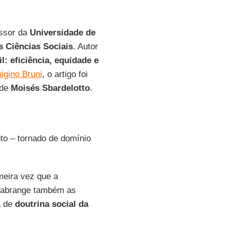
essor da
Universidade de
s Ciências Sociais
. Autor
l: eficiência, equidade e
igino Bruni
, o artigo foi
 de
Moisés Sbardelotto
.
o – tornado de domínio
imeira vez que a
 abrange também as
a de
doutrina social da