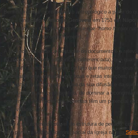
Bem diferente é o pressuposto antropológico a partir do 
civil – fundado por
Antonio Genovesi
em 1753 em
Nápol
explicitamente o NOMA, reconhece que
“homo homini nat
natureza, amigo do outro homem).
A segunda novidade de destaque do documento é a relevânc
da responsabilidade adiafórica (indiferenciada), que qua
parágrafo 14 diz: “Para além do fato que muitos de seus 
individualmente animados por boas e retas intenções, não 
a indústria financeira, por causa da sua difusão e da sua 
condicionar e, em certo sentido, de
dominar
a economia re
egoísmos e as imposições violentas têm um potencial exc
coletividade”.
Esse é um exemplo notável de estrutura de pecado, com
pela primeira vez na doutrina social da Igreja na sua
Solli