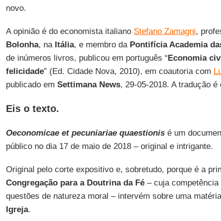
novo.
A opinião é do economista italiano
Stefano Zamagni
, prof
Bolonha
, na
Itália
, e membro da
Pontifícia Academia da
de inúmeros livros, publicou em português “
Economia civi
felicidade
” (Ed. Cidade Nova, 2010), em coautoria com
Lu
publicado em
Settimana News
, 29-05-2018. A tradução é
Eis o texto.
Oeconomicae et pecuniariae quaestionis
é um document
público no dia 17 de maio de 2018 – original e intrigante.
Original pelo corte expositivo e, sobretudo, porque é a pr
Congregação para a Doutrina da Fé
– cuja competência
questões de natureza moral – intervém sobre uma matéri
Igreja
.