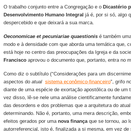
O trabalho conjunto entre a Congregação e o
Dicastério 
Desenvolvimento Humano Integral
já é, por si só, algo
despercebido e que deixará a sua marca.
Oeconomicae et pecuniariae quaestionis
é também uma 
modo e à densidade com que aborda uma temática que, 
está hoje no centro das preocupações da Igreja e da soci
Francisco
aprovou o documento que, portanto, entra no ma
Como diz o subtítulo (“Considerações para um discernime
aspectos do
atual
sistema econômico-financeiro
”, grifo 
diante de uma espécie de exortação apostólica ou de um t
vez disso, lê-se nele uma análise cientificamente funda
das desordens e dos problemas que a arquitetura do atual 
determinando. Não é, portanto, uma mera descrição, embo
efeitos gerados por uma
nova finança
que se tornou, ao l
autorreferencial, isto é, finalizada a si mesma, em vez d