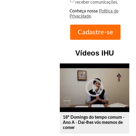
receber comunicações.
Conheça nossa
Política de
Privacidade
.
Vídeos IHU
play_circle_outline
18º Domingo do tempo comum -
Ano A - Dai-lhes vós mesmos de
comer