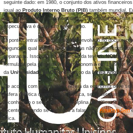
seguinte dado: em 1980, o conjunto dos ativos financeiro
igual ao
Produto Interno Bruto (PIB)
também mundial. Em
tornou-se 12 vezes superior em relação à segunda. Falar d
especulativa é quase um eufemismo.
O ponto central do argumento desenvolvido no documento 
segundo o qual a ética e as finanças não podem continua
separadas. Isso implica a rejeição da tese do
NOMA
(
Non
formulada pela primeira vez em economia em 1829 por
Ri
da
Universidade de Oxford
e bispo da
Igreja Anglicana
.
De acordo com essa tese, a esfera da economia deve ser
esfera da ética quanto da da política, se quisermos que 
reconhecido o seu status de disciplina científica. E assim
recentes, quando se começou a falar, com
Amartya Sen
e
ética.
Não há necessidade de ser um especialista na matéria p