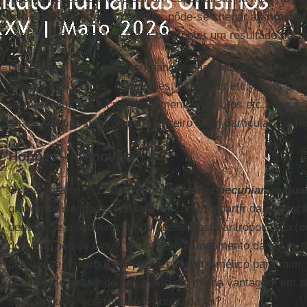
partir de tal premissa de valor, pôde-se chegar às
novas 
“Aquilo que é possível fazer para obter um resultado útil de
Observe-se que as novas finanças não têm tanto a ver co
financeiros
(ações, obrigações, hipotecas etc.), mas sim
(alimentados por lucros, pagamentos de juros etc.) que s
criar cada tipo de produto financeiro – em particular, os 
Hobbes – Genovesi
Os parágrafos 7-12 de
Oeconomicae et pecuniariae quae
grande incisividade a descrever como, a partir da aceitaç
derivou-se o acolhimento do pressuposto antropológico (
do
homo homini lupus
, posto como fundamento da figura 
penso que o outro é um potencial lobo famélico para mim, 
poderei me abster de enganá-lo em minha vantagem em 
se isso puder ocorrer sob o abrigo da lei?