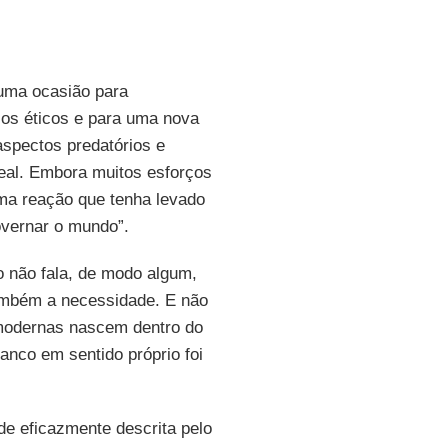
o uma ocasião para
ios éticos e para uma nova
aspectos predatórios e
real. Embora muitos esforços
uma reação que tenha levado
overnar o mundo”.
o não fala, de modo algum,
também a necessidade. E não
 modernas nascem dentro do
anco em sentido próprio foi
de eficazmente descrita pelo