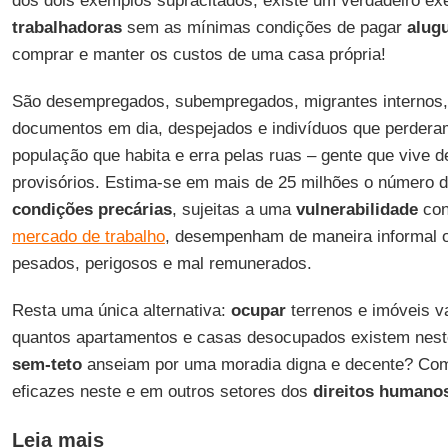
dos dois exemplos supracitados, existe um verdadeiro ex
trabalhadoras
sem as mínimas condições de pagar
alug
comprar e manter os custos de uma casa própria!
São desempregados, subempregados, migrantes internos,
documentos em dia, despejados e indivíduos que perderam
população que habita e erra pelas ruas – gente que vive d
provisórios. Estima-se em mais de 25 milhões o número 
condições precárias
, sujeitas a uma
vulnerabilidade
con
mercado de trabalho
, desempenham de maneira informal o
pesados, perigosos e mal remunerados.
Resta uma única alternativa:
ocupar
terrenos e imóveis va
quantos apartamentos e casas desocupados existem nest
sem-teto
anseiam por uma moradia digna e decente? Co
eficazes neste e em outros setores dos
direitos humano
Leia mais