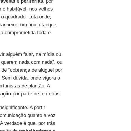
favelas
e
periferias
, por
rio habitável, nos velhos
tro quadrado. Luta onde,
banheiro, um único tanque,
ica comprometida toda e
ir alguém falar, na mídia ou
o querem nada com nada”, ou
a de “cobrança de aluguel por
o. Sem dúvida, onde vigora o
tunistas de plantão. A
ração
por parte de terceiros.
ignificante. A partir
 comunicação quanto a voz
A verdade é que, por trás