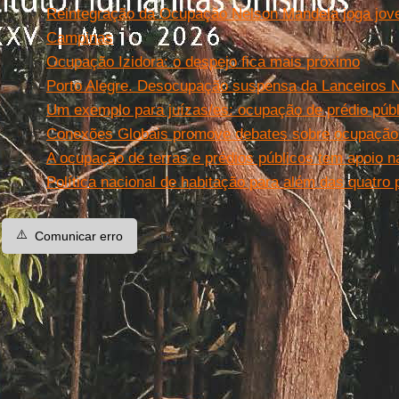
Reintegração da Ocupação Nelson Mandela joga jove
Campinas
Ocupação Izidora: o despejo fica mais próximo
Porto Alegre. Desocupação suspensa da Lanceiros N
Um exemplo para juízas/es: ocupação de prédio púb
Conexões Globais promove debates sobre ocupação
A ocupação de terras e prédios públicos tem apoio na
Política nacional de habitação para além das quatro
⚠️
Comunicar erro