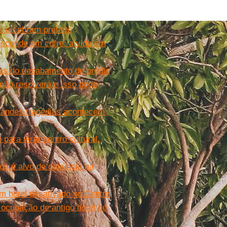
 e cobram prefeito
esconde em cofre: a vida em
mas do desabamento de prédio
não resolverá e isso pode
randes tragédias acontecem',
ara virar centro cultural,
s é alvo de denúncia na
m hotel desativado no Centro
 ocupação de antigo hotel de