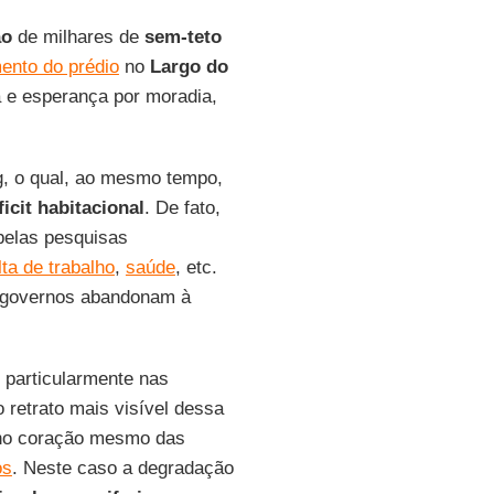
ão
de milhares de
sem-teto
ento do prédio
no
Largo do
a e esperança por moradia,
g, o qual, ao mesmo tempo,
ficit habitacional
. De fato,
 pelas pesquisas
lta de trabalho
,
saúde
, etc.
os governos abandonam à
 particularmente nas
 retrato mais visível dessa
no coração mesmo das
os
. Neste caso a degradação