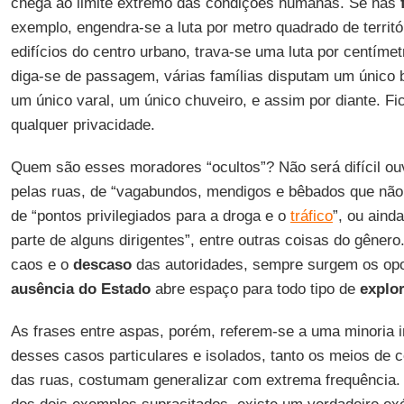
chega ao limite extremo das condições humanas. Se nas
exemplo, engendra-se a luta por metro quadrado de territó
edifícios do centro urbano, trava-se uma luta por centíme
diga-se de passagem, várias famílias disputam um único 
um único varal, um único chuveiro, e assim por diante. F
qualquer privacidade.
Quem são esses moradores “ocultos”? Não será difícil ouv
pelas ruas, de “vagabundos, mendigos e bêbados que nã
de “pontos privilegiados para a droga e o
tráfico
”, ou aind
parte de alguns dirigentes”, entre outras coisas do gêner
caos e o
descaso
das autoridades, sempre surgem os opor
ausência do Estado
abre espaço para todo tipo de
explo
As frases entre aspas, porém, referem-se a uma minoria ins
desses casos particulares e isolados, tanto os meios de
das ruas, costumam generalizar com extrema frequência. 