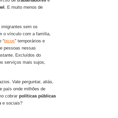
ército de
trabalhadores
e
uel
. E muito menos de
 imigrantes sem os
 o vínculo com a família,
e “
bicos
” temporários e
de pessoas nessas
stante. Excluídos do
s serviços mais sujos,
zios. Vale perguntar, aliás,
e país onde milhões de
mo cobrar
políticas públicas
s
e sociais?