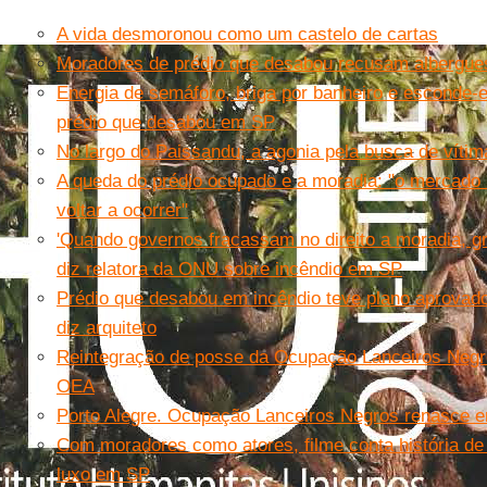
A vida desmoronou como um castelo de cartas
Moradores de prédio que desabou recusam albergues
Energia de semáforo, briga por banheiro e esconde-
prédio que desabou em SP
No largo do Paissandu, a agonia pela busca de víti
A queda do prédio ocupado e a moradia: "o mercado 
voltar a ocorrer"
'Quando governos fracassam no direito a moradia, g
diz relatora da ONU sobre incêndio em SP
Prédio que desabou em incêndio teve plano aprovado p
diz arquiteto
Reintegração de posse da Ocupação Lanceiros Negro
OEA
Porto Alegre. Ocupação Lanceiros Negros renasce e
Com moradores como atores, filme conta história de
luxo em SP