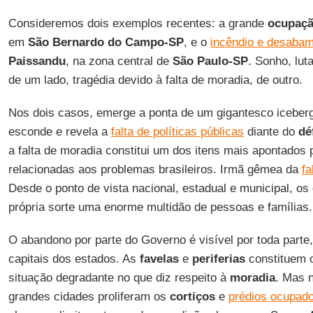
Consideremos dois exemplos recentes: a grande
ocupaç
em
São Bernardo do Campo-SP
, e o
incêndio e desabam
Paissandu
, na zona central de
São Paulo-SP
. Sonho, lut
de um lado, tragédia devido à falta de moradia, de outro.
Nos dois casos, emerge a ponta de um gigantesco iceber
esconde e revela a
falta de políticas públicas
diante do
dé
a falta de moradia constitui um dos itens mais apontados
relacionadas aos problemas brasileiros. Irmã gêmea da
fa
Desde o ponto de vista nacional, estadual e municipal, 
própria sorte uma enorme multidão de pessoas e famílias.
O abandono por parte do Governo é visível por toda parte,
capitais dos estados. As
favelas
e
periferias
constituem o
situação degradante no que diz respeito à
moradia
. Mas 
grandes cidades proliferam os
cortiços
e
prédios ocupad