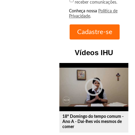
receber comunicações.
Conheça nossa
Política de
Privacidade
.
Vídeos IHU
play_circle_outline
18º Domingo do tempo comum -
Ano A - Dai-lhes vós mesmos de
comer