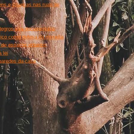
ns e crianças nas ruas de
egros vira documentário
lico como defesa da moradia
 de espaços urbanos
 lei
 paredes da casa