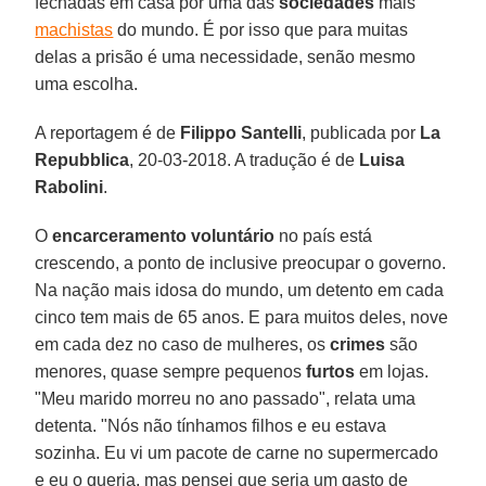
fechadas em casa por uma das
sociedades
mais
machistas
do mundo. É por isso que para muitas
delas a prisão é uma necessidade, senão mesmo
uma escolha.
A reportagem é de
Filippo Santelli
, publicada por
La
Repubblica
, 20-03-2018. A tradução é de
Luisa
Rabolini
.
O
encarceramento voluntário
no país está
crescendo, a ponto de inclusive preocupar o governo.
Na nação mais idosa do mundo, um detento em cada
cinco tem mais de 65 anos. E para muitos deles, nove
em cada dez no caso de mulheres, os
crimes
são
menores, quase sempre pequenos
furtos
em lojas.
"Meu marido morreu no ano passado", relata uma
detenta. "Nós não tínhamos filhos e eu estava
sozinha. Eu vi um pacote de carne no supermercado
e eu o queria, mas pensei que seria um gasto de