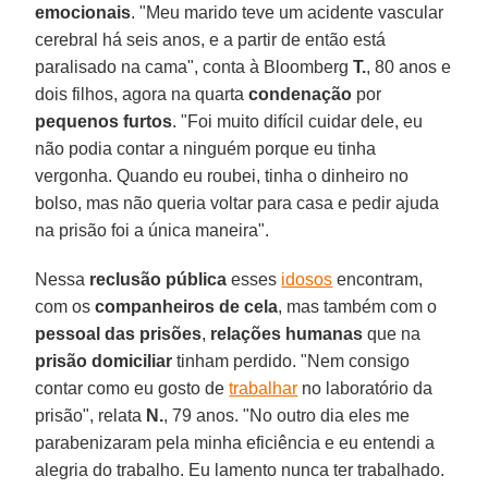
emocionais
. "Meu marido teve um acidente vascular
cerebral há seis anos, e a partir de então está
paralisado na cama", conta à Bloomberg
T.
, 80 anos e
dois filhos, agora na quarta
condenação
por
pequenos furtos
. "Foi muito difícil cuidar dele, eu
não podia contar a ninguém porque eu tinha
vergonha. Quando eu roubei, tinha o dinheiro no
bolso, mas não queria voltar para casa e pedir ajuda
na prisão foi a única maneira".
Nessa
reclusão pública
esses
idosos
encontram,
com os
companheiros de cela
, mas também com o
pessoal das prisões
,
relações humanas
que na
prisão domiciliar
tinham perdido. "Nem consigo
contar como eu gosto de
trabalhar
no laboratório da
prisão", relata
N.
, 79 anos. "No outro dia eles me
parabenizaram pela minha eficiência e eu entendi a
alegria do trabalho. Eu lamento nunca ter trabalhado.