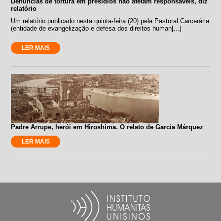
Denúncias de tortura em presídios não afetam responsáveis, diz
relatório
Um relatório publicado nesta quinta-feira (20) pela Pastoral Carcerária
(entidade de evangelização e defesa dos direitos human[...]
LER MAIS
Padre Arrupe, herói em Hiroshima. O relato de García Márquez
LER MAIS