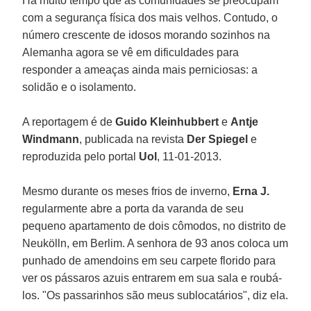
Há muito tempo que as comunidades se preocupam
com a segurança física dos mais velhos. Contudo, o
número crescente de idosos morando sozinhos na
Alemanha agora se vê em dificuldades para
responder a ameaças ainda mais perniciosas: a
solidão e o isolamento.
A reportagem é de
Guido Kleinhubbert
e
Antje
Windmann
, publicada na revista
Der Spiegel
e
reproduzida pelo portal
Uol
, 11-01-2013.
Mesmo durante os meses frios de inverno,
Erna J.
regularmente abre a porta da varanda de seu
pequeno apartamento de dois cômodos, no distrito de
Neukölln, em Berlim. A senhora de 93 anos coloca um
punhado de amendoins em seu carpete florido para
ver os pássaros azuis entrarem em sua sala e roubá-
los. "Os passarinhos são meus sublocatários", diz ela.