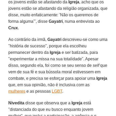
os jovens estão se afastando da
Igreja
, acho que os
jovens estão se afastando da religião organizada, que
disse, muito enfaticamente: 'Não os queremos de
forma alguma'", disse
Gayatri
, numa entrevista ao
Crux
.
Ao contrário da irmã,
Gayatri
descreveu-se como uma
"história de sucesso", porque ela escolheu
permanecer dentro da
Igreja
e ser batizada, para
"experimentar a missa na sua totalidade". Apesar
disso, segundo ela, foi como se seu senso de
self
que
vem de sua fé e sua bússola moral estivessem em
combate, e precisa se esforçar para apoiar uma
Igreja
que, em sua opinião, não é inclusiva com as
mulheres
e as pessoas
LGBT
.
Nivedita
disse que observa que a
Igreja
está
"distanciada do que eu busco enquanto jovem
mulher", que inclui a participação, a agência e o