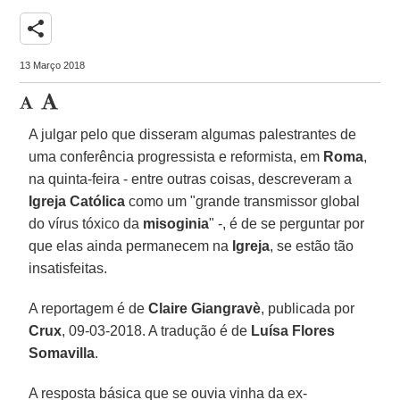
share
13 Março 2018
A julgar pelo que disseram algumas palestrantes de
uma conferência progressista e reformista, em
Roma
,
na quinta-feira - entre outras coisas, descreveram a
Igreja Católica
como um "grande transmissor global
do vírus tóxico da
misoginia
" -, é de se perguntar por
que elas ainda permanecem na
Igreja
, se estão tão
insatisfeitas.
A reportagem é de
Claire Giangravè
, publicada por
Crux
, 09-03-2018. A tradução é de
Luísa Flores
Somavilla
.
A resposta básica que se ouvia vinha da ex-