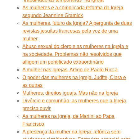
As mulheres e a complicada reforma da Igreja,
segundo Jeannine Gramick
As mulheres, futuro da Igreja? A pergunta de duas
revistas jesuítas francesas pela voz de uma
mulher
Abuso sexual do clero e as mulheres na Igreja e
na sociedade. Problemas não resolvidos que
afligem um pontificado extraordinário
A mulher nas Igrejas. Artigo de Paolo Ricca
O poder das mulheres na Igreja. Judite, Clara e
as outras
Mulheres, direitos iguais. Mas não na Igreja
Divórcio e comunhão: as mulheres que a Igreja
precisa ouvir
As mulheres na Igreja, de Martini ao Papa
Francisco
A presença da mulher na Igreja: retórica sem