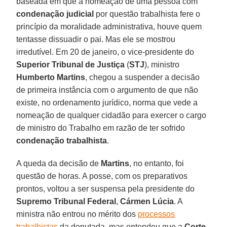
baseada em que a nomeação de uma pessoa com
condenação judicial
por questão trabalhista fere o
princípio da moralidade administrativa, houve quem
tentasse dissuadir o pai. Mas ele se mostrou
irredutível. Em 20 de janeiro, o vice-presidente do
Superior Tribunal de Justiça
(
STJ
), ministro
Humberto Martins
, chegou a suspender a decisão
de primeira instância com o argumento de que não
existe, no ordenamento jurídico, norma que vede a
nomeação de qualquer cidadão para exercer o cargo
de ministro do Trabalho em razão de ter sofrido
condenação trabalhista
.
A queda da decisão de
Martins
, no entanto, foi
questão de horas. A posse, com os preparativos
prontos, voltou a ser suspensa pela presidente do
Supremo Tribunal Federal
,
Cármen Lúcia
. A
ministra não entrou no mérito dos
processos
trabalhistas
da deputada, mas entendeu que a
Corte