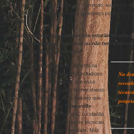
e a submete a mim através de um referendo, eu penso: a
sujeito está bem visível no centro do espaço público e é o
frustração.
Nem todos aqueles que votaram não estarão de acord
autodeterminação/frustração tem ou não tem a ver com
qualquer autoridade constituída?
Claro. Mas que fique claro: eu acredito na
Na dem
democracia, o meu objetivo como estudioso
é tentar salvá-la. O problema é que essa
reconh
rejeição pela autoridade e pelo conhecimento
técnic
é uma crise gnosiológica antes mesmo que
própri
política. E novamente aqui
Tocqueville
escrevia em 1840: na democracia, o cidadão
não reconhece mais as autoridades técnicas,
quer encontrar a sua própria verdade. Mas