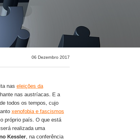
06 Dezembro 2017
ita nas
eleições da
ante nas austríacas. E a
de todos os tempos, cujo
uanto
xenofobia e fascismos
o próprio país. O que está
 será realizada uma
no Kessler
, na conferência