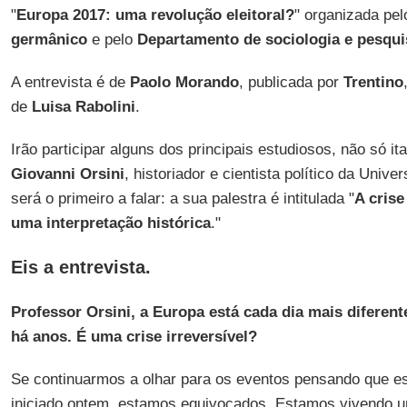
"
Europa 2017: uma revolução eleitoral?
" organizada pe
germânico
e pelo
Departamento de sociologia e pesqui
A entrevista é de
Paolo Morando
, publicada por
Trentino
de
Luisa Rabolini
.
Irão participar alguns dos principais estudiosos, não só it
Giovanni Orsini
, historiador e cientista político da Univ
será o primeiro a falar: a sua palestra é intitulada "
A crise
uma interpretação histórica
."
Eis a entrevista.
Professor Orsini, a Europa está cada dia mais difere
há anos. É uma crise irreversível?
Se continuarmos a olhar para os eventos pensando que e
iniciado ontem, estamos equivocados. Estamos vivendo u