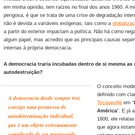
em minha opinião, tem raízes no final dos anos 1960. A m
perigosa, é que se trata de uma crise de degradação inte
não é devida a variáveis exógenas, tais como a
globaliza
a partir do exterior impactam a política. Não há como n
algum papel, mas acredito que as principais causas seja
internas à própria democracia.
A democracia traria incubadas dentro de si mesma as 
autodestruição?
O conceito mod
definido com cla
A democracia desde sempre traz
Tocqueville
em “
consigo uma promessa de
América
". E já 
autodeterminação individual,
1800, ele relata
que é um objeto extremamente
que agora estam
complicado de ser manuseado