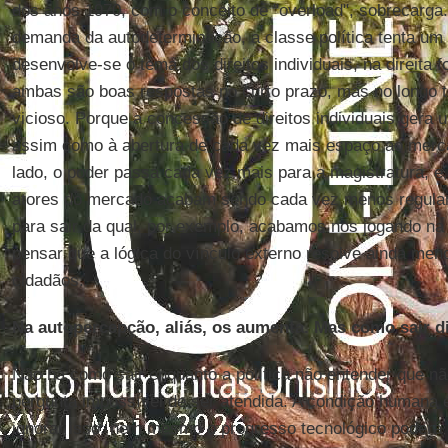
dos anos 1970, com o conceito de "overload", sobrecarga
demanda da autodeterminação, a classe política tenta um
desenvolve-se o tema dos direitos individuais, na direita 
ambas são boas respostas no curto prazo, mas no longo 
vicioso. Porque a concessão de direitos individuais gera 
assim como à abertura de cada vez mais espaço ao merc
lado, o poder passa cada vez mais para a magistratura, e,
atores do mercado acabam sendo cada vez menos regul
para sair da qual, por exemplo, acabamos nos jogando na
pensar que a lógica do vínculo externo resolve ainda me
cidadãos.
Na autopercepção, aliás, os aumenta. Mas como sair d
Não há como sair enquanto a política não entender que n
pergunta impossível de ser atendida. A condição humana 
ignorar isso: nem mesmo o progresso tecnológico poderá el