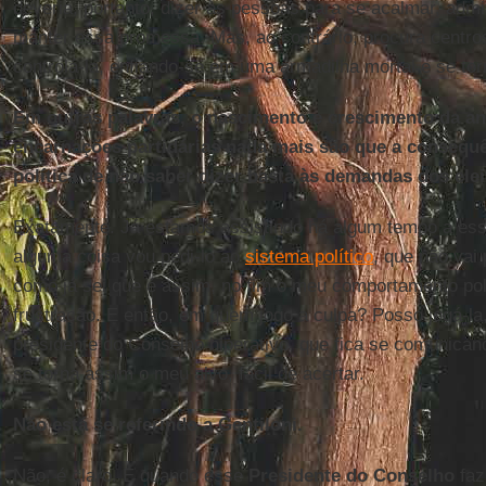
deveria, portanto, dizer às pessoas para se acalmar, admi
manter essa promessa. Mas, ao contrário, procura centros
controlá-la, enfiando-se em uma armadilha mortal e se tor
Em outras palavras, o nascimento e crescimento da ant
encarnações partidárias nada mais são que a consequ
política de não saber dizer basta às demandas dos ele
Exatamente. Já estamos assistindo há algum tempo a es
alguma coisa vou pedi-lo ao
sistema político
, que não vai
como já sei que é assim, no fim o meu comportamento polí
frustração. E então, em quem jogo a culpa? Posso jogá-l
presidente do Conselho hiperativo, que fica se comunican
se torna assim o meu alvo, fácil de acertar.
Não está se referindo a Gentiloni.
Não, é claro. E quando esse
Presidente do Conselho
faz