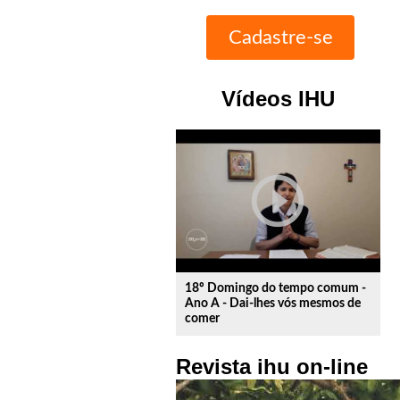
Vídeos IHU
play_circle_outline
18º Domingo do tempo comum -
Ano A - Dai-lhes vós mesmos de
comer
Revista ihu on-line