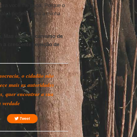
gora você me paga. Porque o
 alvo perfeito para a minha
o. Mas esse mecanismo de
 a crescente rejeição de
ocracia, o cidadão não
ece mais as autoridades
as, quer encontrar a sua
a verdade
Tweet