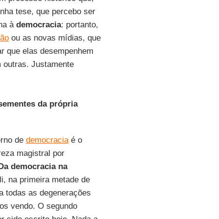
inha tese, que percebo ser
rna à
democracia
: portanto,
ção
ou as novas mídias, que
egar que elas desempenhem
m outras. Justamente
sementes da própria
erno de
democracia
é o
reza magistral por
Da democracia na
ali, na primeira metade de
va todas as degenerações
os vendo. O segundo