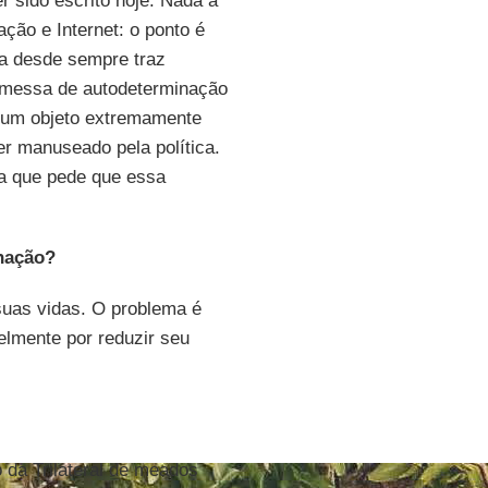
r sido escrito hoje. Nada a
ação e Internet: o ponto é
a desde sempre traz
messa de autodeterminação
é um objeto extremamente
r manuseado pela política.
ca que pede que essa
nação?
uas vidas. O problema é
velmente por reduzir seu
io da Trilateral de meados