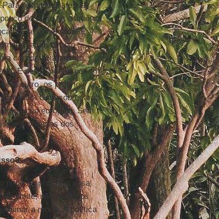
. Para responder a essa
 pouco de tudo: na esquerda
focaliza-se o mercado. E
tornam-se um círculo
uma corrida ao aumento,
ado. E nesse ponto, por um
 pelo outro, os próprios
amentados. Uma sobrecarga
 integração europeia. Sem
nos os problemas dos
isso?
ão pode responder a essa
é de limite, não podemos
iminar a morte. A política