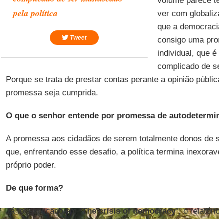
volume parece te
pela política
ver com globaliz
que a democraci
Tweet
consigo uma pro
individual, que 
complicado de se
Porque se trata de prestar contas perante a opinião públi
promessa seja cumprida.
O que o senhor entende por promessa de autodetermi
A promessa aos cidadãos de serem totalmente donos de s
que, enfrentando esse desafio, a política termina inexora
próprio poder.
De que forma?
Já foi explicado em "
The crisis of democracy
", o relatór