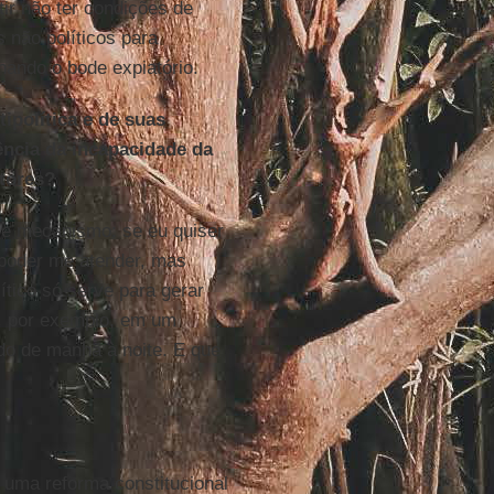
tir não ter condições de
 não políticos para
nando o bode expiatório.
ipolítica e de suas
ência da incapacidade da
itores?
se mecanismo: se eu quiser
 poder me atender, mas
tico só serve para gerar
a, por exemplo, em um
do de manhã à noite. E que
 uma reforma constitucional