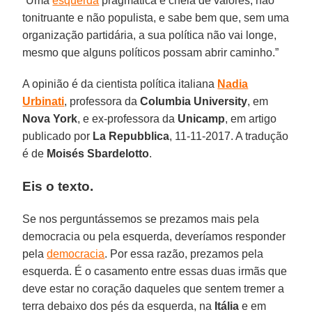
“Uma
esquerda
pragmática é cheia de valores, não
tonitruante e não populista, e sabe bem que, sem uma
organização partidária, a sua política não vai longe,
mesmo que alguns políticos possam abrir caminho.”
A opinião é da cientista política italiana
Nadia
Urbinati
, professora da
Columbia University
, em
Nova York
, e ex-professora da
Unicamp
, em artigo
publicado por
La Repubblica
, 11-11-2017. A tradução
é de
Moisés Sbardelotto
.
Eis o texto.
Se nos perguntássemos se prezamos mais pela
democracia ou pela esquerda, deveríamos responder
pela
democracia
. Por essa razão, prezamos pela
esquerda. É o casamento entre essas duas irmãs que
deve estar no coração daqueles que sentem tremer a
terra debaixo dos pés da esquerda, na
Itália
e em