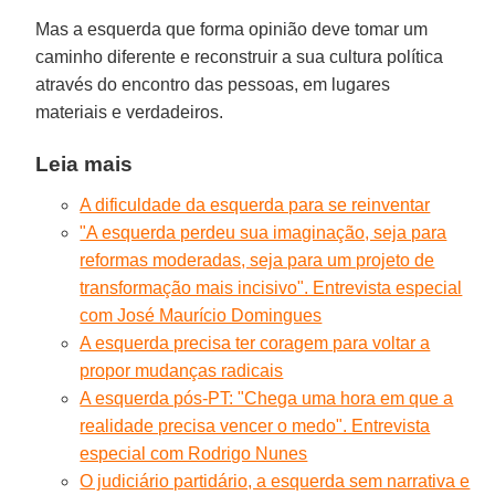
Mas a esquerda que forma opinião deve tomar um
caminho diferente e reconstruir a sua cultura política
através do encontro das pessoas, em lugares
materiais e verdadeiros.
Leia mais
A dificuldade da esquerda para se reinventar
"A esquerda perdeu sua imaginação, seja para
reformas moderadas, seja para um projeto de
transformação mais incisivo". Entrevista especial
com José Maurício Domingues
A esquerda precisa ter coragem para voltar a
propor mudanças radicais
A esquerda pós-PT: "Chega uma hora em que a
realidade precisa vencer o medo". Entrevista
especial com Rodrigo Nunes
O judiciário partidário, a esquerda sem narrativa e