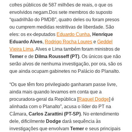
cofres públicos de 587 milhões de reais, o que os
envolvidos negam.Dos sete membros do suposto
“quadrilhão do PMDB”, quatro deles ou foram presos
ou cumprem medidas restritivas de liberdade. São
eles: os ex-deputados
Eduardo Cunha
,
Henrique
Eduardo Alves
,
Rodrigo Rocha Loures
e
Geddel
Vieira Lima
. Alves e Lima também foram ministros de
Temer
e de
Dilma Rousseff (PT)
. Os únicos que não
serão alvos de nenhuma investigação, por ora, são os
que ainda ocupam gabinetes no Palácio do Planalto.
“Os que têm foro privilegiado ganharam passe livre,
ainda mais quando levamos em conta que a
procuradora-geral da República [
Raquel Dodge
] é
alinhada com o Planalto”, acusa o líder do PT na
Câmara,
Carlos Zarattini (PT-SP)
. No entendimento
dele, dificilmente
Dodge
dará sequência às
investigações que envolvam
Temer
e seus principais