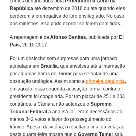
crimes denunciados pela
Procuradoria Geral da
República
até dezembro de 2018 ou até quando eles
perderem a prerrogativa de foro privilegiado. No caso
dos ministros, isso pode ocorrer se forem demitidos.
A reportagem é de
Afonso Benites
, publicada por
El
País
, 26-10-2017.
Foi um desfecho sem surpresas para uma jornada
atribulada em
Brasília
, que envolveu até a internação
por algumas horas de
Temer
para se tratar de uma
obstrução urológica. Assim como a
primeira denúncia
,
em agosto, essa segunda acusação formal contra o
presidente foi congelada. Por um placar de 251 e 233
contrários, a Câmara não autorizou o
Supremo
Tribunal Federal
a analisá-la - eram necessários ao
menos 342 votos a favor do prosseguimento do
trâmite. Apesar da vitória, o resultado final da votação
desta quarta-feira mostra que o
Governo Temer
saiu