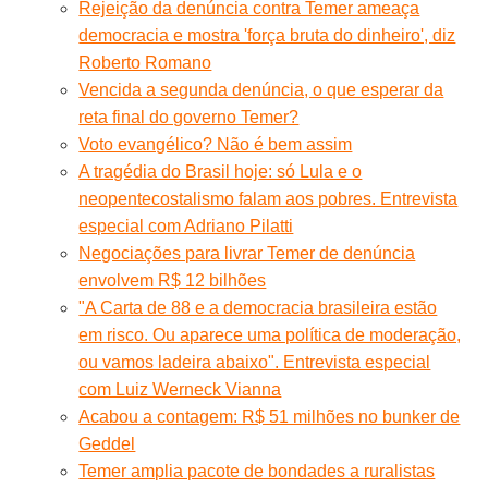
Rejeição da denúncia contra Temer ameaça
democracia e mostra 'força bruta do dinheiro', diz
Roberto Romano
Vencida a segunda denúncia, o que esperar da
reta final do governo Temer?
Voto evangélico? Não é bem assim
A tragédia do Brasil hoje: só Lula e o
neopentecostalismo falam aos pobres. Entrevista
especial com Adriano Pilatti
Negociações para livrar Temer de denúncia
envolvem R$ 12 bilhões
"A Carta de 88 e a democracia brasileira estão
em risco. Ou aparece uma política de moderação,
ou vamos ladeira abaixo". Entrevista especial
com Luiz Werneck Vianna
Acabou a contagem: R$ 51 milhões no bunker de
Geddel
Temer amplia pacote de bondades a ruralistas