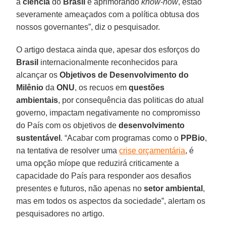
a
ciência
do
Brasil
e aprimorando
know-how
, estão
severamente ameaçados com a política obtusa dos
nossos governantes”, diz o pesquisador.
O artigo destaca ainda que, apesar dos esforços do
Brasil
internacionalmente reconhecidos para
alcançar os
Objetivos de Desenvolvimento do
Milênio
da
ONU
, os recuos em
questões
ambientais
, por consequência das politicas do atual
governo, impactam negativamente no compromisso
do País com os objetivos de
desenvolvimento
sustentável
. “Acabar com programas como o
PPBio
,
na tentativa de resolver uma
crise orçamentária
, é
uma opção míope que reduzirá criticamente a
capacidade do País para responder aos desafios
presentes e futuros, não apenas no
setor ambiental
,
mas em todos os aspectos da sociedade”, alertam os
pesquisadores no artigo.