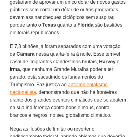
gostariam de aprovar um único dólar de novos gastos
públicos sem cortar um dólar de outros programas,
devem assinar cheques ciclópicos sem suspirar,
porque tanto o
Texas
quanto a
Flórida
são bastiões
eleitorais republicanos.
E 7,8 bilhões já foram separados com uma votação
da
Câmara
nessa quarta-feira à noite. Esse terrível
casal de imigrantes clandestinos brutais,
Harvey
e
Irma
, que nenhuma Grande Muralha poderia ter
parado, está sacudindo os fundamentos do
Trumpismo. Faz justiça ao
antiambientalismo
nacionalista
, demonstrando que não há fronteiras
diante dos grandes eventos climáticos que se abatem
na sua indiferença contra bons e maus, contra
brancos e negros, no seu globalismo climático.
Nega as ilusões de limitar ou reverter o
endividamento federal, abrindo abismos que deverão