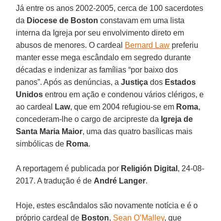
Já entre os anos 2002-2005, cerca de 100 sacerdotes
da
Diocese de Boston
constavam em uma lista
interna da Igreja por seu envolvimento direto em
abusos de menores. O cardeal
Bernard Law
preferiu
manter esse mega escândalo em segredo durante
décadas e indenizar as famílias “por baixo dos
panos”. Após as denúncias, a
Justiça
dos
Estados
Unidos
entrou em ação e condenou vários clérigos, e
ao cardeal
Law
, que em 2004 refugiou-se em
Roma
,
concederam-lhe o cargo de arcipreste da
Igreja de
Santa Maria Maior
, uma das quatro basílicas mais
simbólicas de
Roma
.
A reportagem é publicada por
Religión Digital
, 24-08-
2017. A tradução é de
André Langer
.
Hoje, estes escândalos são novamente notícia e é o
próprio cardeal de
Boston
,
Sean O’Malley
, que