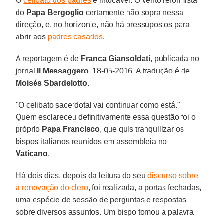
O
celibato dos padres
é intocável. O vento reformista
do
Papa Bergoglio
certamente não sopra nessa
direção, e, no horizonte, não há pressupostos para
abrir aos
padres casados
.
A reportagem é de
Franca Giansoldati
, publicada no
jornal
Il Messaggero
, 18-05-2016. A tradução é de
Moisés Sbardelotto
.
"O celibato sacerdotal vai continuar como está."
Quem esclareceu definitivamente essa questão foi o
próprio
Papa Francisco
, que quis tranquilizar os
bispos italianos reunidos em assembleia no
Vaticano
.
Há dois dias, depois da leitura do seu
discurso sobre
a renovação do clero
, foi realizada, a portas fechadas,
uma espécie de sessão de perguntas e respostas
sobre diversos assuntos. Um bispo tomou a palavra