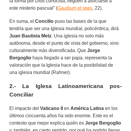
la forma por Dios conocida, lleguen a asociarse a
este misterio pascual” (
Gaudium et spes
, 22).
En suma, el
Concilio
puso las bases de la que
tendría que ser una Iglesia mundial, policéntrica, dirá
Juan Bautista Metz
. Una iglesia no solo más
autónoma, desde el punto de vista del gobierno, sino
culturalmente más diversificada. Que
Jorge
Bergoglio
haya llegado a ser papa, representa la
valoración que la Iglesia hace de la posibilidad de
una iglesia mundial (Rahner).
2.- La Iglesa Latinoamericana pos-
Conciliar
El impacto del
Vaticano II
en
América Latina
en los
últimos cincuenta años ha sido enorme. Este es el
contexto que mejor explica quién es
Jorge Bergoglio
y, también, en cierto sentido, por qué ha podido llegar