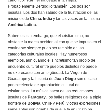
canónico? Rahner ha osado ir tan lejos.
Probablemente Bergoglio también. Los dos son
jesuitas. Los dos han sabido de la frustración de las
misiones de
China
,
India
y tantas veces en la misma
América Latina
.
Sabemos, sin embargo, que el cristianismo, no
obstante la marca occidental con que se impuso en el
continente siempre pudo ser recibido en las
categorías culturales locales. Hay numerosos
ejemplos, aun cuando el sincretismo tan propio de
encuentro cultural entre pueblos distintos no puede
no expresarse con ambigüedad. La Virgen de
Guadalupe y la historia de
Juan Diego
son el caso
por excelencia de apropiación cultural del
cristianismo. La música sacra de las reducciones
jesuitas de
Paraguay
, los bailes religiosos de la triple
frontera de
Bolivia
,
Chile
y
Perú
, y otras expresiones
semejantes son prueba de que la fe en Cristo ha