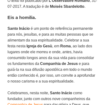
O texto foi publicado por
L’Osservatore Romano
, 31-
07-2017. A tradução é de
Moisés Sbardelotto
.
Eis a homilia.
Santo Inácio
é um ponto de referência permanente
para nós, jesuítas, e para as muitas pessoas que se
alimentam da sua espiritualidade. Celebrar a sua
festa nesta
Igreja do Gesù
, em
Roma
, ao lado dos
lugares onde ele morreu e onde, antes, havia
consumido longos anos da sua vida para consolidar
os fundamentos da
Companhia de Jesus
e para
guiá-la na sua difusão apostólica em todo o mundo
então conhecido é, por isso, um convite a aprofundar
o nosso carisma e a sua espiritualidade.
Celebramos, nesta noite,
Santo Inácio
como
fundador, junto com outros nove companheiros da
Companhia de Jesus
para dar glória a Deus, que