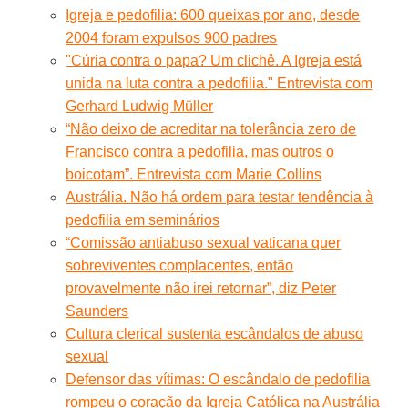
Igreja e pedofilia: 600 queixas por ano, desde
2004 foram expulsos 900 padres
"Cúria contra o papa? Um clichê. A Igreja está
unida na luta contra a pedofilia." Entrevista com
Gerhard Ludwig Müller
“Não deixo de acreditar na tolerância zero de
Francisco contra a pedofilia, mas outros o
boicotam”. Entrevista com Marie Collins
Austrália. Não há ordem para testar tendência à
pedofilia em seminários
“Comissão antiabuso sexual vaticana quer
sobreviventes complacentes, então
provavelmente não irei retornar”, diz Peter
Saunders
Cultura clerical sustenta escândalos de abuso
sexual
Defensor das vítimas: O escândalo de pedofilia
rompeu o coração da Igreja Católica na Austrália